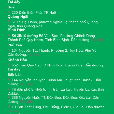
Tại đây
Huế
220 Điện Biên Phủ, TP Huế
Quảng Ngãi
51 Lê Đại Hành, phường Nghĩa Lộ, thành phố Quảng
Ngãi, tỉnh Quảng Ngãi
Bình Định
Số 35/10 đường Bế Văn Đàn, Phường Ghềnh Ráng,
Thành Phố Quy Nhơn, Tỉnh Bình Định. Dẫn đường:
Tại đây
Phú Yên
134 Nguyễn Tất Thành, Phường 2, Tuy Hòa, Phú Yên.
Dẫn đường:
Tại đây
Khánh Hòa
652 Trần Quý Cáp, P, Ninh Hòa, Khánh Hòa. Dẫn đường:
Tại đây
Đắk Lắk
144 Nguyễn Khuyến, Buôn Ma Thuột, tỉnh Daklak. Dẫn
đường:
Tại đây
Tổ dân phố 5, khối 5, Thị trấn Ea kar, Huyện Ea Kar, tỉnh
Daklak
386 Nguyễn Huệ, TT. Đăk Đoa, Đắk Đoa, Gia Lai. Dẫn
đường:
Tại đây
10 Tôn Thất Tùng, Phù Đổng, Pleiku, Gia Lai. Dẫn đường:
Tại đây