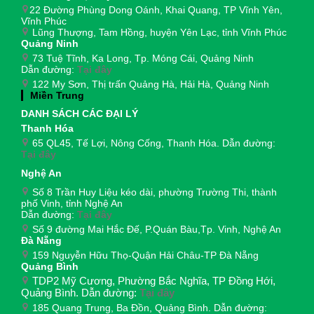
22 Đường Phùng Dong Oánh, Khai Quang, TP Vĩnh Yên,
Vĩnh Phúc
Lũng Thượng, Tam Hồng, huyện Yên Lạc, tỉnh Vĩnh Phúc
Quảng Ninh
73 Tuệ Tĩnh, Ka Long, Tp. Móng Cái, Quảng Ninh
Dẫn đường:
Tại đây
122 My Sơn, Thị trấn Quảng Hà, Hải Hà, Quảng Ninh
Miền Trung
DANH SÁCH CÁC ĐẠI LÝ
Thanh Hóa
65 QL45, Tế Lợi, Nông Cống, Thanh Hóa. Dẫn đường:
Tại đây
Nghệ An
Số 8 Trần Huy Liệu kéo dài, phường Trường Thi, thành
phố Vinh, tỉnh Nghệ An
Dẫn đường:
Tại đây
Số 9 đường Mai Hắc Đế, P.Quán Bàu,Tp. Vinh, Nghệ An
Đà Nẵng
159 Nguyễn Hữu Thọ-Quận Hải Châu-TP Đà Nẵng
Quảng Bình
TDP2 Mỹ Cương, Phường Bắc Nghĩa, TP Đồng Hới,
Quảng Bình. Dẫn đường:
Tại đây
185 Quang Trung, Ba Đồn, Quảng Bình. Dẫn đường: