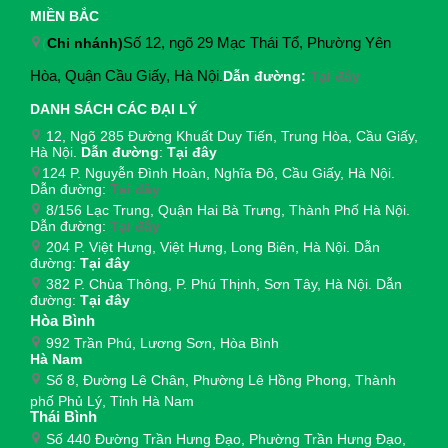
MIỀN BẮC
(
Chi nhánh)
Số 12, ngõ 29 Mạc Thái Tổ, Phường Yên
Hòa, Quận Cầu Giấy, Hà Nội
.
Dẫn đường:
Tại đây
DANH SÁCH CÁC ĐẠI LÝ
12, Ngõ 285 Đường Khuất Duy Tiến, Trung Hòa, Cầu Giấy,
Hà Nội.
Dẫn đường
:
Tại đây
124 P. Nguyễn Đình Hoàn, Nghĩa Đô, Cầu Giấy, Hà Nội.
Dẫn đường:
Tại đây
8/156 Lạc Trung, Quận Hai Bà Trưng, Thành Phố Hà Nội.
Dẫn đường:
Tại đây
204 P. Việt Hưng, Việt Hưng, Long Biên, Hà Nội. Dẫn
đường:
Tại đây
382 P. Chùa Thông, P. Phú Thịnh, Sơn Tây, Hà Nội. Dẫn
đường:
Tại đây
Hòa Bình
992 Trần Phú, Lương Sơn, Hòa Bình
Hà Nam
Số 8, Đường Lê Chân, Phường Lê Hồng Phong, Thành
phố Phủ Lý, Tỉnh Hà Nam
Thái Bình
Số 440 Đường Trần Hưng Đạo, Phường Trần Hưng Đạo,