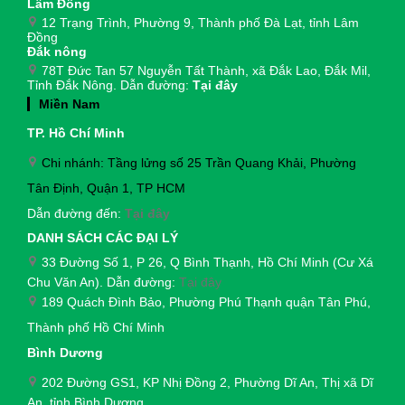
Lâm Đồng
12 Trạng Trình, Phường 9, Thành phố Đà Lạt, tỉnh Lâm
Đồng
Đắk nông
78T Đức Tan 57 Nguyễn Tất Thành, xã Đắk Lao, Đắk Mil,
Tỉnh Đắk Nông. Dẫn đường:
Tại đây
Miền Nam
TP. Hồ Chí Minh
Chi nhánh: Tầng lửng số 25 Trần Quang Khải, Phường
Tân Định, Quận 1, TP HCM
Dẫn đường đến:
Tại đây
DANH SÁCH CÁC ĐẠI LÝ
33 Đường Số 1, P 26, Q Bình Thạnh, Hồ Chí Minh (Cư Xá
Chu Văn An). Dẫn đường:
Tại đây
189 Quách Đình Bảo, Phường Phú Thạnh quận Tân Phú,
Thành phố Hồ Chí Minh
Bình Dương
202 Đường GS1, KP Nhị Đồng 2, Phường Dĩ An, Thị xã Dĩ
An, tỉnh Bình Dương