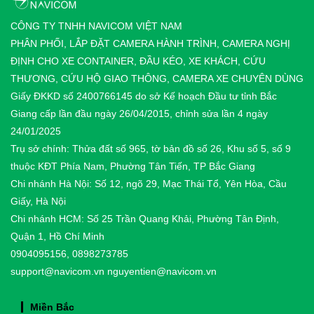
CÔNG TY TNHH NAVICOM VIỆT NAM
PHÂN PHỐI, LẮP ĐẶT CAMERA HÀNH TRÌNH, CAMERA NGHỊ
ĐỊNH CHO XE CONTAINER, ĐẦU KÉO, XE KHÁCH, CỨU
THƯƠNG, CỨU HỘ GIAO THÔNG, CAMERA XE CHUYÊN DÙNG
Giấy ĐKKD số 2400766145 do sở Kế hoạch Đầu tư tỉnh Bắc
Giang cấp lần đầu ngày 26/04/2015, chỉnh sửa lần 4 ngày
24/01/2025
Trụ sở chính: Thửa đất số 965, tờ bản đồ số 26, Khu số 5, số 9
thuộc KĐT Phía Nam, Phường Tân Tiến, TP Bắc Giang
Chi nhánh Hà Nội: Số 12, ngõ 29, Mạc Thái Tổ, Yên Hòa, Cầu
Giấy, Hà Nội
Chi nhánh HCM: Số 25 Trần Quang Khải, Phường Tân Định,
Quận 1, Hồ Chí Minh
0904095156, 0898273785
support@navicom.vn
nguyentien@navicom.vn
Miền Bắc