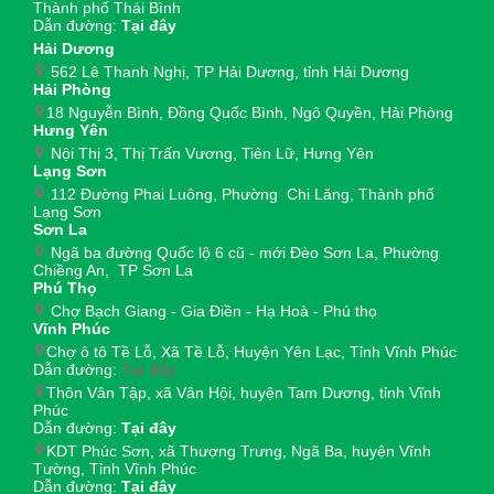
Thành phố Thái Bình
Dẫn đường:
Tại đây
Hải Dương
562 Lê Thanh Nghị, TP Hải Dương, tỉnh Hải Dương
Hải Phòng
18 Nguyễn Bình, Đồng Quốc Bình, Ngô Quyền, Hải Phòng
Hưng Yên
Nội Thị 3, Thị Trấn Vương, Tiên Lữ, Hưng Yên
Lạng Sơn
112 Đường Phai Luông, Phường Chi Lăng, Thành phố
Lạng Sơn
Sơn La
Ngã ba đường Quốc lộ 6 cũ - mới Đèo Sơn La, Phường
Chiềng An, TP Sơn La
Phú Thọ
Chợ Bạch Giang - Gia Điền - Hạ Hoà - Phú thọ
Vĩnh Phúc
Chợ ô tô Tề Lỗ, Xã Tề Lỗ, Huyện Yên Lạc, Tỉnh Vĩnh Phúc
Dẫn đường:
Tại đây
Thôn Vân Tập, xã Vân Hội, huyện Tam Dương, tỉnh Vĩnh
Phúc
Dẫn đường:
Tại đây
KDT Phúc Sơn, xã Thượng Trưng, Ngã Ba, huyện Vĩnh
Tường, Tỉnh Vĩnh Phúc
Dẫn đường:
Tại đây