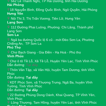
562 Lê Thanh Nghị, TP Hải Dương, tỉnh Hải Dương
Hải Phòng
18 Nguyễn Bình, Đồng Quốc Bình, Ngô Quyền, Hải Phòng
Hưng Yên
Nội Thị 3, Thị Trấn Vương, Tiên Lữ, Hưng Yên
Lạng Sơn
112 Đường Phai Luông, Phường Chi Lăng, Thành phố
Lạng Sơn
Sơn La
Ngã ba đường Quốc lộ 6 cũ - mới Đèo Sơn La, Phường
Chiềng An, TP Sơn La
Phú Thọ
Chợ Bạch Giang - Gia Điền - Hạ Hoà - Phú thọ
Vĩnh Phúc
Chợ ô tô Tề Lỗ, Xã Tề Lỗ, Huyện Yên Lạc, Tỉnh Vĩnh Phúc
Dẫn đường:
Tại đây
Thôn Vân Tập, xã Vân Hội, huyện Tam Dương, tỉnh Vĩnh
Phúc
Dẫn đường:
Tại đây
KDT Phúc Sơn, xã Thượng Trưng, Ngã Ba, huyện Vĩnh
Tường, Tỉnh Vĩnh Phúc
Dẫn đường:
Tại đây
22 Đường Phùng Dong Oánh, Khai Quang, TP Vĩnh Yên,
Vĩnh Phúc
Lũng Thượng, Tam Hồng, huyện Yên Lạc, tỉnh Vĩnh Phúc