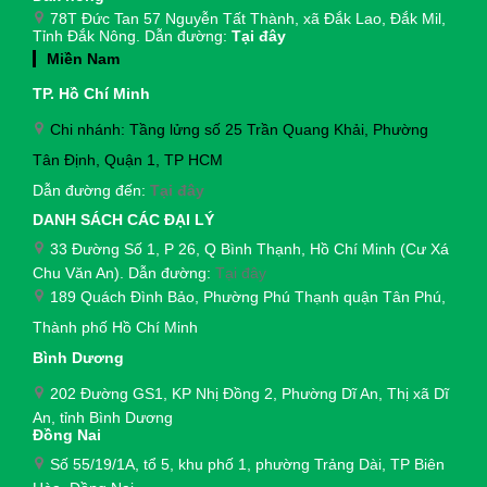
78T Đức Tan 57 Nguyễn Tất Thành, xã Đắk Lao, Đắk Mil,
Tỉnh Đắk Nông. Dẫn đường:
Tại đây
Miền Nam
TP. Hồ Chí Minh
Chi nhánh: Tầng lửng số 25 Trần Quang Khải, Phường
Tân Định, Quận 1, TP HCM
Dẫn đường đến:
Tại đây
DANH SÁCH CÁC ĐẠI LÝ
33 Đường Số 1, P 26, Q Bình Thạnh, Hồ Chí Minh (Cư Xá
Chu Văn An). Dẫn đường:
Tại đây
189 Quách Đình Bảo, Phường Phú Thạnh quận Tân Phú,
Thành phố Hồ Chí Minh
Bình Dương
202 Đường GS1, KP Nhị Đồng 2, Phường Dĩ An, Thị xã Dĩ
An, tỉnh Bình Dương
Đồng Nai
Số 55/19/1A, tổ 5, khu phố 1, phường Trảng Dài,
TP Biên