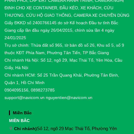
PHÂN PHỐI, LẮP ĐẶT CAMERA HÀNH TRÌNH, CAMERA NGHỊ
ĐỊNH CHO XE CONTAINER, ĐẦU KÉO, XE KHÁCH, CỨU
THƯƠNG, CỨU HỘ GIAO THÔNG, CAMERA XE CHUYÊN DÙNG
Giấy ĐKKD số 2400766145 do sở Kế hoạch Đầu tư tỉnh Bắc
Giang cấp lần đầu ngày 26/04/2015, chỉnh sửa lần 4 ngày
24/01/2025
Trụ sở chính: Thửa đất số 965, tờ bản đồ số 26, Khu số 5, số 9
thuộc KĐT Phía Nam, Phường Tân Tiến, TP Bắc Giang
Chi nhánh Hà Nội: Số 12, ngõ 29, Mạc Thái Tổ, Yên Hòa, Cầu
Giấy, Hà Nội
Chi nhánh HCM: Số 25 Trần Quang Khải, Phường Tân Định,
Quận 1, Hồ Chí Minh
0904095156, 0898273785
support@navicom.vn
nguyentien@navicom.vn
Miền Bắc
MIỀN BẮC
(
Chi nhánh)
Số 12, ngõ 29 Mạc Thái Tổ, Phường Yên