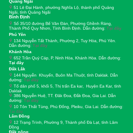
Quảng Ngãi
51 Lê Đại Hành, phường Nghĩa Lộ, thành phố Quảng
Ngãi, tỉnh Quảng Ngãi
Bình Định
Số 35/10 đường Bế Văn Đàn, Phường Ghềnh Ráng,
Thành Phố Quy Nhơn, Tỉnh Bình Định. Dẫn đường:
Tại đây
Phú Yên
134 Nguyễn Tất Thành, Phường 2, Tuy Hòa, Phú Yên.
Dẫn đường:
Tại đây
Khánh Hòa
652 Trần Quý Cáp, P, Ninh Hòa, Khánh Hòa. Dẫn đường:
Tại đây
Đắk Lắk
144 Nguyễn Khuyến, Buôn Ma Thuột, tỉnh Daklak. Dẫn
đường:
Tại đây
Tổ dân phố 5, khối 5, Thị trấn Ea kar, Huyện Ea Kar, tỉnh
Daklak
386 Nguyễn Huệ, TT. Đăk Đoa, Đắk Đoa, Gia Lai. Dẫn
đường:
Tại đây
10 Tôn Thất Tùng, Phù Đổng, Pleiku, Gia Lai. Dẫn đường:
Tại đây
Lâm Đồng
12 Trạng Trình, Phường 9, Thành phố Đà Lạt, tỉnh Lâm
Đồng
Đắk nông