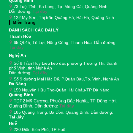
Quảng Ninh
73 Tuệ Tĩnh, Ka Long, Tp. Móng Cái, Quảng Ninh
Dẫn đường:
Tại đây
122 My Sơn, Thị trấn Quảng Hà, Hải Hà, Quảng Ninh
Miền Trung
DANH SÁCH CÁC ĐẠI LÝ
Thanh Hóa
65 QL45, Tế Lợi, Nông Cống, Thanh Hóa. Dẫn đường:
Tại đây
Nghệ An
Số 8 Trần Huy Liệu kéo dài, phường Trường Thi, thành
phố Vinh, tỉnh Nghệ An
Dẫn đường:
Tại đây
Số 9 đường Mai Hắc Đế, P.Quán Bàu,Tp. Vinh, Nghệ An
Đà Nẵng
159 Nguyễn Hữu Thọ-Quận Hải Châu-TP Đà Nẵng
Quảng Bình
TDP2 Mỹ Cương, Phường Bắc Nghĩa, TP Đồng Hới,
Quảng Bình. Dẫn đường:
Tại đây
185 Quang Trung, Ba Đồn, Quảng Bình. Dẫn đường:
Tại đây
Huế
220 Điện Biên Phủ, TP Huế