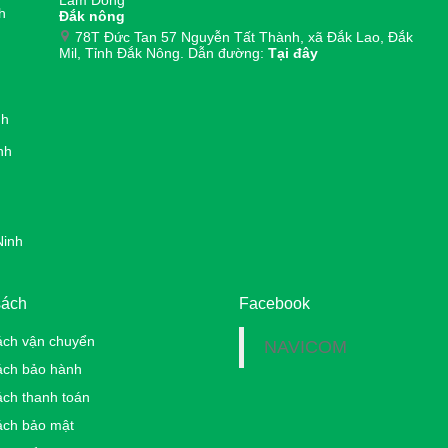
Lâm Đồng
h
Đắk nông
78T Đức Tan 57 Nguyễn Tất Thành, xã Đắk Lao, Đắk
Mil, Tỉnh Đắk Nông. Dẫn đường:
Tại đây
nh
nh
h
Ninh
sách
Facebook
ách vận chuyển
NAVICOM
́ch bảo hành
ách thanh toán
ách bảo mật