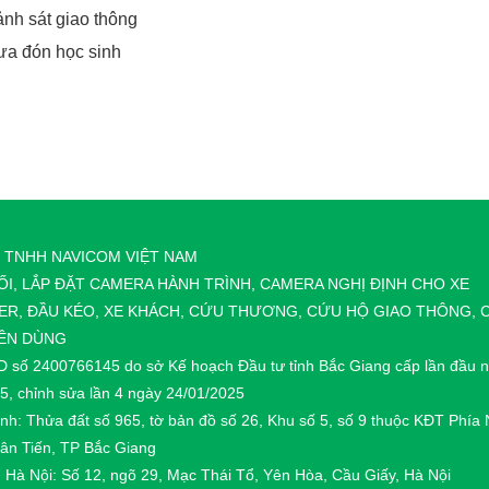
ảnh sát giao thông
đưa đón học sinh
 TNHH NAVICOM VIỆT NAM
ỐI, LẮP ĐẶT CAMERA HÀNH TRÌNH, CAMERA NGHỊ ĐỊNH CHO XE
ER, ĐẦU KÉO, XE KHÁCH, CỨU THƯƠNG, CỨU HỘ GIAO THÔNG,
ÊN DÙNG
 số 2400766145 do sở Kế hoạch Đầu tư tỉnh Bắc Giang cấp lần đầu 
5, chỉnh sửa lần 4 ngày 24/01/2025
ính: Thửa đất số 965, tờ bản đồ số 26, Khu số 5, số 9 thuộc KĐT Phía
ân Tiến, TP Bắc Giang
 Hà Nội: Số 12, ngõ 29, Mạc Thái Tổ, Yên Hòa, Cầu Giấy, Hà Nội