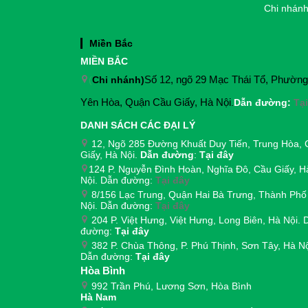
Chi nhánh
Miền Bắc
MIỀN BẮC
(
Chi nhánh)
Số 12, ngõ 29 Mạc Thái Tổ, Phường
Yên Hòa, Quận Cầu Giấy, Hà Nội
.
Dẫn đường:
Tạ
DANH SÁCH CÁC ĐẠI LÝ
12, Ngõ 285 Đường Khuất Duy Tiến, Trung Hòa, 
Giấy, Hà Nội.
Dẫn đường
:
Tại đây
124 P. Nguyễn Đình Hoàn, Nghĩa Đô, Cầu Giấy, H
Nội. Dẫn đường:
Tại đây
8/156 Lạc Trung, Quận Hai Bà Trưng, Thành Phố
Nội. Dẫn đường:
Tại đây
204 P. Việt Hưng, Việt Hưng, Long Biên, Hà Nội. 
đường:
Tại đây
382 P. Chùa Thông, P. Phú Thịnh, Sơn Tây, Hà Nộ
Dẫn đường:
Tại đây
Hòa Bình
992 Trần Phú, Lương Sơn, Hòa Bình
Hà Nam