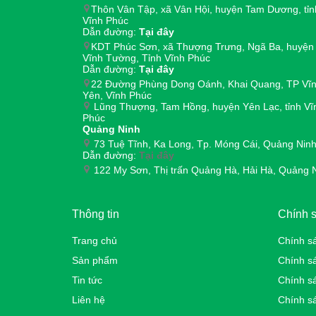
Thôn Vân Tập, xã Vân Hội, huyện Tam Dương, tỉn
Vĩnh Phúc
Dẫn đường:
Tại đây
KDT Phúc Sơn, xã Thượng Trưng, Ngã Ba, huyện
Vĩnh Tường, Tỉnh Vĩnh Phúc
Dẫn đường:
Tại đây
22 Đường Phùng Dong Oánh, Khai Quang, TP Vĩ
Yên, Vĩnh Phúc
Lũng Thượng, Tam Hồng, huyện Yên Lạc, tỉnh Vĩ
Phúc
Quảng Ninh
73 Tuệ Tĩnh, Ka Long, Tp. Móng Cái, Quảng Nin
Dẫn đường:
Tại đây
122 My Sơn, Thị trấn Quảng Hà, Hải Hà, Quảng 
Thông tin
Chính 
Trang chủ
Chính s
Sản phẩm
Chính sa
Tin tức
Chính s
Liên hệ
Chính s