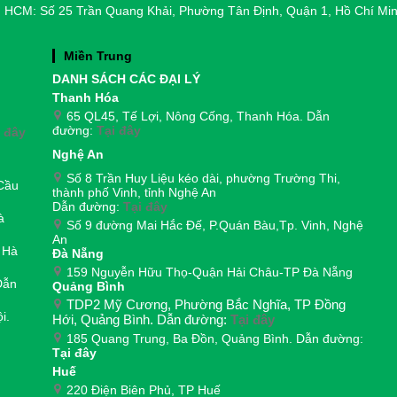
 HCM: Số 25 Trần Quang Khải, Phường Tân Định, Quận 1, Hồ Chí Mi
Miền Trung
DANH SÁCH CÁC ĐẠI LÝ
Thanh Hóa
65 QL45, Tế Lợi, Nông Cống, Thanh Hóa. Dẫn
đường:
Tại đây
i đây
Nghệ An
Số 8 Trần Huy Liệu kéo dài, phường Trường Thi,
Cầu
thành phố Vinh, tỉnh Nghệ An
Dẫn đường:
Tại đây
à
Số 9 đường Mai Hắc Đế, P.Quán Bàu,Tp. Vinh, Nghệ
An
 Hà
Đà Nẵng
159 Nguyễn Hữu Thọ-Quận Hải Châu-TP Đà Nẵng
Dẫn
Quảng Bình
TDP2 Mỹ Cương, Phường Bắc Nghĩa, TP Đồng
i.
Hới, Quảng Bình. Dẫn đường:
Tại đây
185 Quang Trung, Ba Đồn, Quảng Bình. Dẫn đường:
Tại đây
Huế
220 Điện Biên Phủ, TP Huế