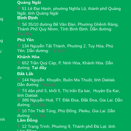
Quảng Ngãi
51 Lê Đại Hành, phường Nghĩa Lộ, thành phố Quảng
Ngãi, tỉnh Quảng Ngãi
Bình Định
ng
Số 35/10 đường Bế Văn Đàn, Phường Ghềnh Ráng,
Thành Phố Quy Nhơn, Tỉnh Bình Định. Dẫn đường:
Tại đây
Phú Yên
ng
134 Nguyễn Tất Thành, Phường 2, Tuy Hòa, Phú
Yên. Dẫn đường:
Tại đây
i
Khánh Hòa
652 Trần Quý Cáp, P, Ninh Hòa, Khánh Hòa. Dẫn
đường:
Tại đây
Đắk Lắk
h
144 Nguyễn Khuyến, Buôn Ma Thuột, tỉnh Daklak.
Dẫn đường:
Tại đây
Tổ dân phố 5, khối 5, Thị trấn Ea kar, Huyện Ea Kar,
tỉnh Daklak
386 Nguyễn Huệ, TT. Đăk Đoa, Đắk Đoa, Gia Lai. Dẫn
đường:
Tại đây
10 Tôn Thất Tùng, Phù Đổng, Pleiku, Gia Lai. Dẫn
đường:
Tại đây
ĩnh
Lâm Đồng
12 Trạng Trình, Phường 9, Thành phố Đà Lạt, tỉnh