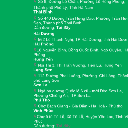
Số 8, Đường Lê Chân, Phường Lê Hồng Phong,
Thành phố Phủ Lý, Tỉnh Hà Nam
Thái Bình
Số 440 Đường Trần Hưng Đạo, Phường Trần Hư
Đạo, Thành phố Thái Bình
Dẫn đường:
Tại đây
Hải Dương
562 Lê Thanh Nghị, TP Hải Dương, tỉnh Hải Dươ
Hải Phòng
18 Nguyễn Bình, Đồng Quốc Bình, Ngô Quyền, Hả
Phòng
Hưng Yên
Nội Thị 3, Thị Trấn Vương, Tiên Lữ, Hưng Yên
Lạng Sơn
112 Đường Phai Luông, Phường Chi Lăng, Thàn
phố Lạng Sơn
Sơn La
Ngã ba đường Quốc lộ 6 cũ - mới Đèo Sơn La,
Phường Chiềng An, TP Sơn La
Phú Thọ
Chợ Bạch Giang - Gia Điền - Hạ Hoà - Phú thọ
Vĩnh Phúc
Chợ ô tô Tề Lỗ, Xã Tề Lỗ, Huyện Yên Lạc, Tỉnh V
Phúc
Dẫn đường:
Tại đây