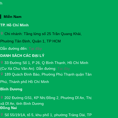
nh
Miền Nam
TP. Hồ Chí Minh
Chi nhánh: Tầng lửng số 25 Trần Quang Khải,
Phường Tân Định, Quận 1, TP HCM
Dẫn đường đến:
Tại đây
DANH SÁCH CÁC ĐẠI LÝ
33 Đường Số 1, P 26, Q Bình Thạnh, Hồ Chí Minh
(Cư Xá Chu Văn An). Dẫn đường:
Tại đây
189 Quách Đình Bảo, Phường Phú Thạnh quận Tân
Phú, Thành phố Hồ Chí Minh
Bình Dương
202 Đường GS1, KP Nhị Đồng 2, Phường Dĩ An, Thị
xã Dĩ An, tỉnh Bình Dương
Đồng Nai
Số 55/19/1A, tổ 5, khu phố 1, phường Trảng Dài,
TP