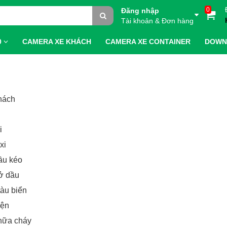
0
Đăng nhập
Tài khoản & Đơn hàng
0
CAMERA XE KHÁCH
CAMERA XE CONTAINER
DOWN
khách
i
xi
ầu kéo
rở dầu
tàu biển
iện
chữa cháy