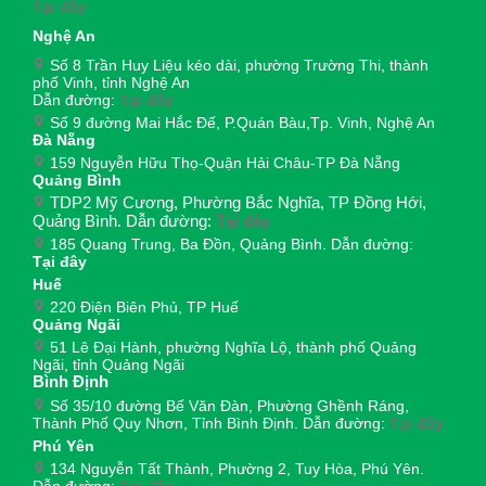
Tại đây
Nghệ An
Số 8 Trần Huy Liệu kéo dài, phường Trường Thi, thành
phố Vinh, tỉnh Nghệ An
Dẫn đường:
Tại đây
Số 9 đường Mai Hắc Đế, P.Quán Bàu,Tp. Vinh, Nghệ An
Đà Nẵng
159 Nguyễn Hữu Thọ-Quận Hải Châu-TP Đà Nẵng
Quảng Bình
TDP2 Mỹ Cương, Phường Bắc Nghĩa, TP Đồng Hới,
Quảng Bình. Dẫn đường:
Tại đây
185 Quang Trung, Ba Đồn, Quảng Bình. Dẫn đường:
Tại đây
Huế
220 Điện Biên Phủ, TP Huế
Quảng Ngãi
51 Lê Đại Hành, phường Nghĩa Lộ, thành phố Quảng
Ngãi, tỉnh Quảng Ngãi
Bình Định
Số 35/10 đường Bế Văn Đàn, Phường Ghềnh Ráng,
Thành Phố Quy Nhơn, Tỉnh Bình Định. Dẫn đường:
Tại đây
Phú Yên
134 Nguyễn Tất Thành, Phường 2, Tuy Hòa, Phú Yên.
Dẫn đường:
Tại đây