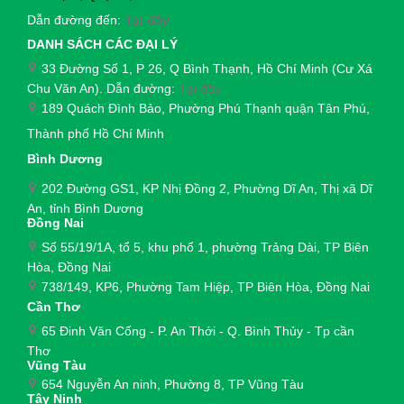
Dẫn đường đến:
Tại đây
DANH SÁCH CÁC ĐẠI LÝ
33 Đường Số 1, P 26, Q Bình Thạnh, Hồ Chí Minh (Cư Xá
Chu Văn An). Dẫn đường:
Tại đây
189 Quách Đình Bảo, Phường Phú Thạnh quận Tân Phú,
Thành phố Hồ Chí Minh
Bình Dương
202 Đường GS1, KP Nhị Đồng 2, Phường Dĩ An, Thị xã Dĩ
An, tỉnh Bình Dương
Đồng Nai
Số 55/19/1A, tổ 5, khu phố 1, phường Trảng Dài,
TP Biên
Hòa, Đồng Nai
738/149, KP6, Phường Tam Hiệp, TP Biên Hòa, Đồng Nai
Cần Thơ
65 Đinh Văn Cống - P. An Thới - Q. Bình Thủy - Tp cần
Thơ
Vũng Tàu
654 Nguyễn An ninh, Phường 8, TP Vũng Tàu
Tây Ninh