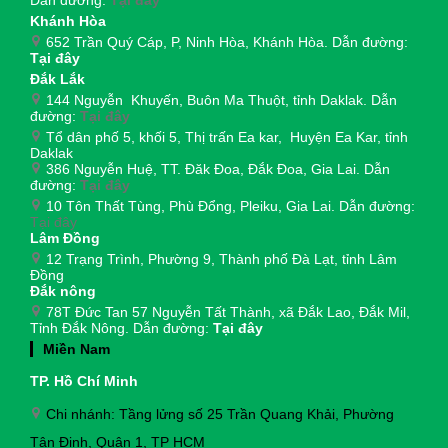
Khánh Hòa
652 Trần Quý Cáp, P, Ninh Hòa, Khánh Hòa. Dẫn đường:
Tại đây
Đắk Lắk
144 Nguyễn Khuyến, Buôn Ma Thuột, tỉnh Daklak. Dẫn
đường:
Tại đây
Tổ dân phố 5, khối 5, Thị trấn Ea kar, Huyện Ea Kar, tỉnh
Daklak
386 Nguyễn Huệ, TT. Đăk Đoa, Đắk Đoa, Gia Lai. Dẫn
đường:
Tại đây
10 Tôn Thất Tùng, Phù Đổng, Pleiku, Gia Lai. Dẫn đường:
Tại đây
Lâm Đồng
12 Trạng Trình, Phường 9, Thành phố Đà Lạt, tỉnh Lâm
Đồng
Đắk nông
78T Đức Tan 57 Nguyễn Tất Thành, xã Đắk Lao, Đắk Mil,
Tỉnh Đắk Nông. Dẫn đường:
Tại đây
Miền Nam
TP. Hồ Chí Minh
Chi nhánh: Tầng lửng số 25 Trần Quang Khải, Phường
Tân Định, Quận 1, TP HCM