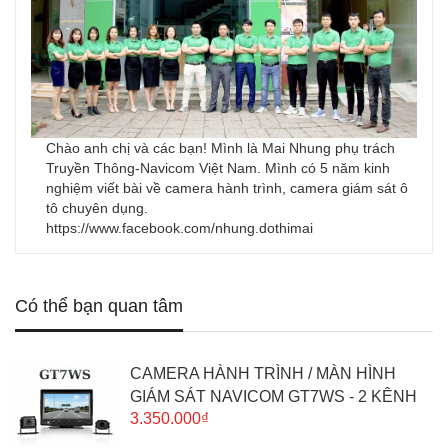
Chào anh chị và các bạn! Mình là Mai Nhung phụ trách
Truyền Thông-Navicom Việt Nam. Mình có 5 năm kinh
nghiệm viết bài về camera hành trình, camera giám sát ô
tô chuyên dụng.
https://www.facebook.com/nhung.dothimai
Có thể bạn quan tâm
CAMERA HÀNH TRÌNH / MÀN HÌNH
GIÁM SÁT NAVICOM GT7WS - 2 KÊNH
3.350.000₫
2K, TÍCH HỢP WIFI & GPS