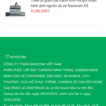
Thiết bị giám sát hành trình và ghi nhận
hình ảnh người lái xe Navicom X5
4.190.000₫
CÔNG TY TNHH NAVICOM VIỆT NAM
PHÂN PHỐI, LẮP ĐẶT CAMERA HÀNH TRÌNH, CAMERA NGHỊ
ĐỊNH CHO XE CONTAINER, ĐẦU KÉO, XE KHÁCH, CỨU
THƯƠNG, CỨU HỘ GIAO THÔNG, CAMERA XE CHUYÊN DÙNG
Giấy ĐKKD số 2400766145 do sở Kế hoạch Đầu tư tỉnh Bắc
Giang cấp lần đầu ngày 26/04/2015, chỉnh sửa lần 4 ngày
24/01/2025
Trụ sở chính: Thửa đất số 965, tờ bản đồ số 26, Khu số 5, số 9