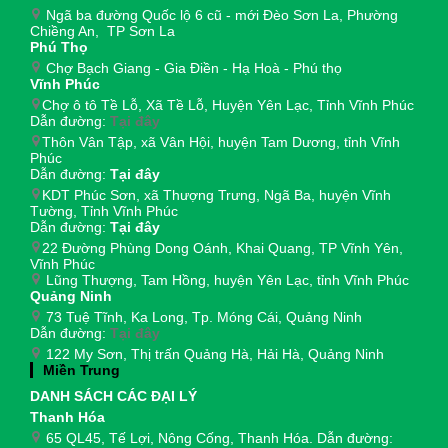
Ngã ba đường Quốc lộ 6 cũ - mới Đèo Sơn La, Phường
Chiềng An, TP Sơn La
Phú Thọ
Chợ Bạch Giang - Gia Điền - Hạ Hoà - Phú thọ
Vĩnh Phúc
Chợ ô tô Tề Lỗ, Xã Tề Lỗ, Huyện Yên Lạc, Tỉnh Vĩnh Phúc
Dẫn đường:
Tại đây
Thôn Vân Tập, xã Vân Hội, huyện Tam Dương, tỉnh Vĩnh
Phúc
Dẫn đường:
Tại đây
KDT Phúc Sơn, xã Thượng Trưng, Ngã Ba, huyện Vĩnh
Tường, Tỉnh Vĩnh Phúc
Dẫn đường:
Tại đây
22 Đường Phùng Dong Oánh, Khai Quang, TP Vĩnh Yên,
Vĩnh Phúc
Lũng Thượng, Tam Hồng, huyện Yên Lạc, tỉnh Vĩnh Phúc
Quảng Ninh
73 Tuệ Tĩnh, Ka Long, Tp. Móng Cái, Quảng Ninh
Dẫn đường:
Tại đây
122 My Sơn, Thị trấn Quảng Hà, Hải Hà, Quảng Ninh
Miền Trung
DANH SÁCH CÁC ĐẠI LÝ
Thanh Hóa
65 QL45, Tế Lợi, Nông Cống, Thanh Hóa. Dẫn đường: