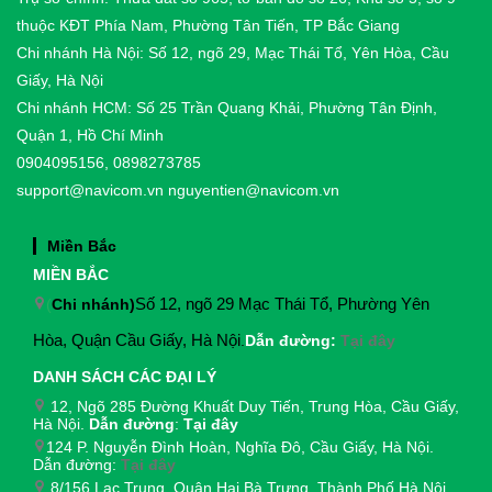
thuộc KĐT Phía Nam, Phường Tân Tiến, TP Bắc Giang
Chi nhánh Hà Nội: Số 12, ngõ 29, Mạc Thái Tổ, Yên Hòa, Cầu
Giấy, Hà Nội
Chi nhánh HCM: Số 25 Trần Quang Khải, Phường Tân Định,
Quận 1, Hồ Chí Minh
0904095156, 0898273785
support@navicom.vn
nguyentien@navicom.vn
Miền Bắc
MIỀN BẮC
(
Chi nhánh)
Số 12, ngõ 29 Mạc Thái Tổ, Phường Yên
Hòa, Quận Cầu Giấy, Hà Nội
.
Dẫn đường:
Tại đây
DANH SÁCH CÁC ĐẠI LÝ
12, Ngõ 285 Đường Khuất Duy Tiến, Trung Hòa, Cầu Giấy,
Hà Nội.
Dẫn đường
:
Tại đây
124 P. Nguyễn Đình Hoàn, Nghĩa Đô, Cầu Giấy, Hà Nội.
Dẫn đường:
Tại đây
8/156 Lạc Trung, Quận Hai Bà Trưng, Thành Phố Hà Nội.