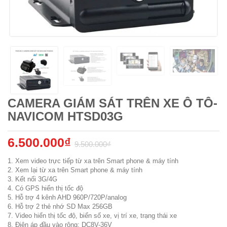
CAMERA GIÁM SÁT TRÊN XE Ô TÔ-
NAVICOM HTSD03G
6.500.000₫
9.500.000₫
1. Xem video trực tiếp từ xa trên Smart phone & máy tính
2. Xem lại từ xa trên Smart phone & máy tính
3. Kết nối 3G/4G
4. Có GPS hiển thị tốc độ
5. Hỗ trợ 4 kênh AHD 960P/720P/analog
6. Hỗ trợ 2 thẻ nhớ SD Max 256GB
7. Video hiển thị tốc độ, biển số xe, vị trí xe, trạng thái xe
8. Điên áp đầu vào rộng: DC8V-36V