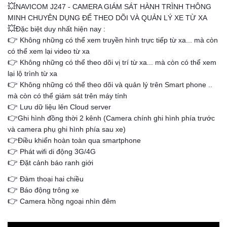
💥
NAVICOM J247 - CAMERA GIÁM SÁT HÀNH TRÌNH THÔNG
MINH CHUYÊN DỤNG ĐỂ THEO DÕI VÀ QUẢN LÝ XE TỪ XA
💥
Đặc biệt duy nhất hiện nay :
👉
Không những có thể xem truyền hình trực tiếp từ xa... mà còn
có thể xem lại video từ xa
👉
Không những có thể theo dõi vị trí từ xa... mà còn có thể xem
lại lộ trình từ xa
👉
Không những có thể theo dõi và quản lý trên Smart phone ..
mà còn có thể giám sát trên máy tính
👉
Lưu dữ liệu lên Cloud server
👉
Ghi hình đồng thời 2 kênh (Camera chính ghi hình phía trước
và camera phụ ghi hình phía sau xe)
👉
Điều khiển hoàn toàn qua smartphone
👉
Phát wifi di động 3G/4G
👉
Đặt cảnh báo ranh giới
👉
Đàm thoại hai chiều
👉
Báo động trông xe
👉
Camera hồng ngoại nhìn đêm