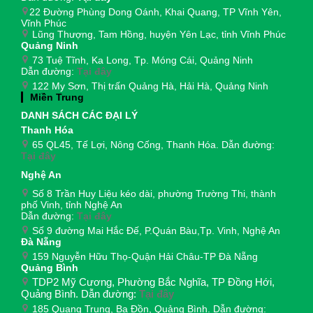
22 Đường Phùng Dong Oánh, Khai Quang, TP Vĩnh Yên,
Vĩnh Phúc
Lũng Thượng, Tam Hồng, huyện Yên Lạc, tỉnh Vĩnh Phúc
Quảng Ninh
73 Tuệ Tĩnh, Ka Long, Tp. Móng Cái, Quảng Ninh
Dẫn đường:
Tại đây
122 My Sơn, Thị trấn Quảng Hà, Hải Hà, Quảng Ninh
Miền Trung
DANH SÁCH CÁC ĐẠI LÝ
Thanh Hóa
65 QL45, Tế Lợi, Nông Cống, Thanh Hóa. Dẫn đường:
Tại đây
Nghệ An
Số 8 Trần Huy Liệu kéo dài, phường Trường Thi, thành
phố Vinh, tỉnh Nghệ An
Dẫn đường:
Tại đây
Số 9 đường Mai Hắc Đế, P.Quán Bàu,Tp. Vinh, Nghệ An
Đà Nẵng
159 Nguyễn Hữu Thọ-Quận Hải Châu-TP Đà Nẵng
Quảng Bình
TDP2 Mỹ Cương, Phường Bắc Nghĩa, TP Đồng Hới,
Quảng Bình. Dẫn đường:
Tại đây
185 Quang Trung, Ba Đồn, Quảng Bình. Dẫn đường: