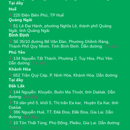
Tại đây
Huế
220 Điện Biên Phủ, TP Huế
Quảng Ngãi
51 Lê Đại Hành, phường Nghĩa Lộ, thành phố Quảng
Ngãi, tỉnh Quảng Ngãi
Bình Định
Số 35/10 đường Bế Văn Đàn, Phường Ghềnh Ráng,
Thành Phố Quy Nhơn, Tỉnh Bình Định. Dẫn đường:
Tại đây
Phú Yên
134 Nguyễn Tất Thành, Phường 2, Tuy Hòa, Phú Yên.
Dẫn đường:
Tại đây
Khánh Hòa
652 Trần Quý Cáp, P, Ninh Hòa, Khánh Hòa. Dẫn đường:
Tại đây
Đắk Lắk
144 Nguyễn Khuyến, Buôn Ma Thuột, tỉnh Daklak. Dẫn
đường:
Tại đây
Tổ dân phố 5, khối 5, Thị trấn Ea kar, Huyện Ea Kar, tỉnh
Daklak
386 Nguyễn Huệ, TT. Đăk Đoa, Đắk Đoa, Gia Lai. Dẫn
đường:
Tại đây
10 Tôn Thất Tùng, Phù Đổng, Pleiku, Gia Lai. Dẫn đường:
Tại đây