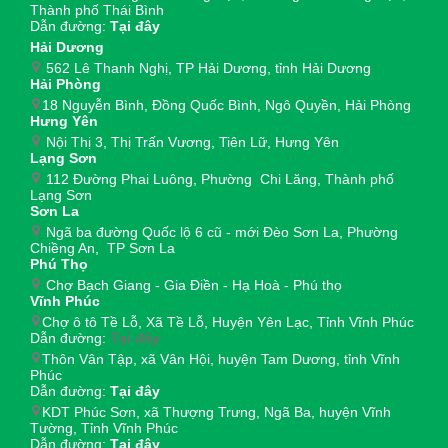
Thành phố Thái Bình
Dẫn đường:
Tại đây
Hải Dương
562 Lê Thanh Nghị, TP Hải Dương, tỉnh Hải Dương
Hải Phòng
18 Nguyễn Bình, Đồng Quốc Bình, Ngô Quyền, Hải Phòng
Hưng Yên
Nội Thị 3, Thị Trấn Vương, Tiên Lữ, Hưng Yên
Lạng Sơn
112 Đường Phai Luông, Phường Chi Lăng, Thành phố
Lạng Sơn
Sơn La
Ngã ba đường Quốc lộ 6 cũ - mới Đèo Sơn La, Phường
Chiềng An, TP Sơn La
Phú Thọ
Chợ Bạch Giang - Gia Điền - Hạ Hoà - Phú thọ
Vĩnh Phúc
Chợ ô tô Tề Lỗ, Xã Tề Lỗ, Huyện Yên Lạc, Tỉnh Vĩnh Phúc
Dẫn đường:
Tại đây
Thôn Vân Tập, xã Vân Hội, huyện Tam Dương, tỉnh Vĩnh
Phúc
Dẫn đường:
Tại đây
KDT Phúc Sơn, xã Thượng Trưng, Ngã Ba, huyện Vĩnh
Tường, Tỉnh Vĩnh Phúc
Dẫn đường:
Tại đây