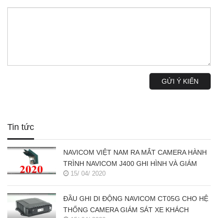
GỬI Ý KIẾN
Tin tức
NAVICOM VIỆT NAM RA MẮT CAMERA HÀNH
TRÌNH NAVICOM J400 GHI HÌNH VÀ GIÁM
15/ 04/ 2020
SÁT TRỰC TUYẾN ĐỒNG THỜI 2 KÊNH
ĐẦU GHI DI ĐỘNG NAVICOM CT05G CHO HỆ
THỐNG CAMERA GIÁM SÁT XE KHÁCH