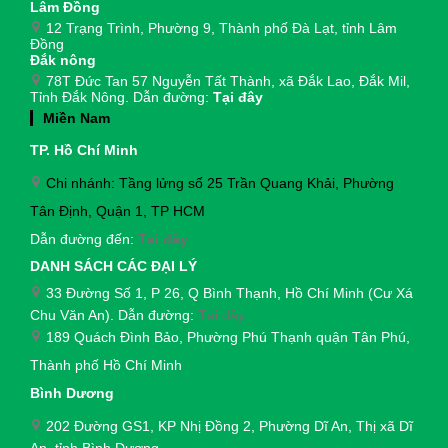
Lâm Đồng
12 Trạng Trình, Phường 9, Thành phố Đà Lạt, tỉnh Lâm
Đồng
Đắk nông
78T Đức Tan 57 Nguyễn Tất Thành, xã Đắk Lao, Đắk Mil,
Tỉnh Đắk Nông. Dẫn đường:
Tại đây
Miền Nam
TP. Hồ Chí Minh
Chi nhánh: Tầng lửng số 25 Trần Quang Khải, Phường
Tân Định, Quận 1, TP HCM
Dẫn đường đến:
Tại đây
DANH SÁCH CÁC ĐẠI LÝ
33 Đường Số 1, P 26, Q Bình Thạnh, Hồ Chí Minh (Cư Xá
Chu Văn An). Dẫn đường:
Tại đây
189 Quách Đình Bảo, Phường Phú Thạnh quận Tân Phú,
Thành phố Hồ Chí Minh
Bình Dương
202 Đường GS1, KP Nhị Đồng 2, Phường Dĩ An, Thị xã Dĩ
An, tỉnh Bình Dương