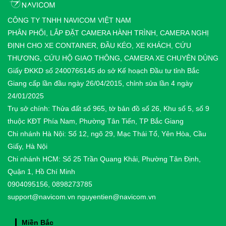
CÔNG TY TNHH NAVICOM VIỆT NAM
PHÂN PHỐI, LẮP ĐẶT CAMERA HÀNH TRÌNH, CAMERA NGHỊ
ĐỊNH CHO XE CONTAINER, ĐẦU KÉO, XE KHÁCH, CỨU
THƯƠNG, CỨU HỘ GIAO THÔNG, CAMERA XE CHUYÊN DÙNG
Giấy ĐKKD số 2400766145 do sở Kế hoạch Đầu tư tỉnh Bắc
Giang cấp lần đầu ngày 26/04/2015, chỉnh sửa lần 4 ngày
24/01/2025
Trụ sở chính: Thửa đất số 965, tờ bản đồ số 26, Khu số 5, số 9
thuộc KĐT Phía Nam, Phường Tân Tiến, TP Bắc Giang
Chi nhánh Hà Nội: Số 12, ngõ 29, Mạc Thái Tổ, Yên Hòa, Cầu
Giấy, Hà Nội
Chi nhánh HCM: Số 25 Trần Quang Khải, Phường Tân Định,
Quận 1, Hồ Chí Minh
0904095156, 0898273785
support@navicom.vn
nguyentien@navicom.vn
Miền Bắc