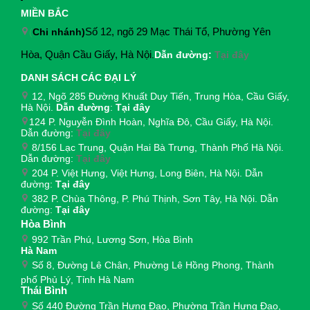
MIỀN BẮC
(
Chi nhánh)
Số 12, ngõ 29 Mạc Thái Tổ, Phường Yên
Hòa, Quận Cầu Giấy, Hà Nội
.
Dẫn đường:
Tại đây
DANH SÁCH CÁC ĐẠI LÝ
12, Ngõ 285 Đường Khuất Duy Tiến, Trung Hòa, Cầu Giấy,
Hà Nội.
Dẫn đường
:
Tại đây
124 P. Nguyễn Đình Hoàn, Nghĩa Đô, Cầu Giấy, Hà Nội.
Dẫn đường:
Tại đây
8/156 Lạc Trung, Quận Hai Bà Trưng, Thành Phố Hà Nội.
Dẫn đường:
Tại đây
204 P. Việt Hưng, Việt Hưng, Long Biên, Hà Nội. Dẫn
đường:
Tại đây
382 P. Chùa Thông, P. Phú Thịnh, Sơn Tây, Hà Nội. Dẫn
đường:
Tại đây
Hòa Bình
992 Trần Phú, Lương Sơn, Hòa Bình
Hà Nam
Số 8, Đường Lê Chân, Phường Lê Hồng Phong, Thành
phố Phủ Lý, Tỉnh Hà Nam
Thái Bình
Số 440 Đường Trần Hưng Đạo, Phường Trần Hưng Đạo,