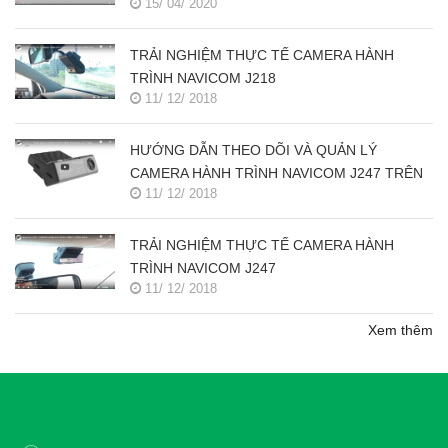
15/ 04/ 2020
TRẢI NGHIỆM THỰC TẾ CAMERA HÀNH
TRÌNH NAVICOM J218
11/ 12/ 2018
HƯỚNG DẪN THEO DÕI VÀ QUẢN LÝ
CAMERA HÀNH TRÌNH NAVICOM J247 TRÊN
11/ 12/ 2018
SMART PHONE & MÁY TÍNH
TRẢI NGHIỆM THỰC TẾ CAMERA HÀNH
TRÌNH NAVICOM J247
11/ 12/ 2018
Xem thêm