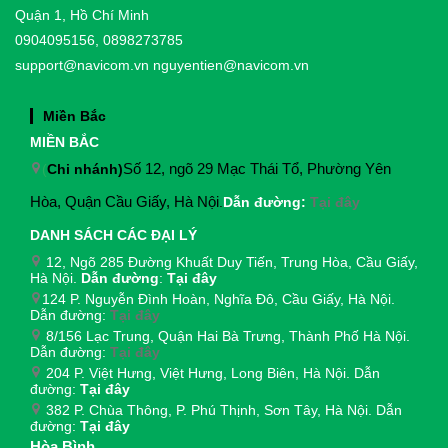
Quận 1, Hồ Chí Minh
0904095156, 0898273785
support@navicom.vn
nguyentien@navicom.vn
Miền Bắc
MIỀN BẮC
(
Chi nhánh)
Số 12, ngõ 29 Mạc Thái Tổ, Phường Yên
Hòa, Quận Cầu Giấy, Hà Nội
.
Dẫn đường:
Tại đây
DANH SÁCH CÁC ĐẠI LÝ
12, Ngõ 285 Đường Khuất Duy Tiến, Trung Hòa, Cầu Giấy,
Hà Nội.
Dẫn đường
:
Tại đây
124 P. Nguyễn Đình Hoàn, Nghĩa Đô, Cầu Giấy, Hà Nội.
Dẫn đường:
Tại đây
8/156 Lạc Trung, Quận Hai Bà Trưng, Thành Phố Hà Nội.
Dẫn đường:
Tại đây
204 P. Việt Hưng, Việt Hưng, Long Biên, Hà Nội. Dẫn
đường:
Tại đây
382 P. Chùa Thông, P. Phú Thịnh, Sơn Tây, Hà Nội. Dẫn
đường:
Tại đây
Hòa Bình