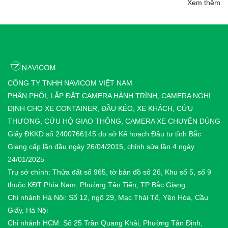
Xem thêm
CÔNG TY TNHH NAVICOM VIỆT NAM
PHÂN PHỐI, LẮP ĐẶT CAMERA HÀNH TRÌNH, CAMERA NGHỊ
ĐỊNH CHO XE CONTAINER, ĐẦU KÉO, XE KHÁCH, CỨU
THƯƠNG, CỨU HỘ GIAO THÔNG, CAMERA XE CHUYÊN DÙNG
Giấy ĐKKD số 2400766145 do sở Kế hoạch Đầu tư tỉnh Bắc
Giang cấp lần đầu ngày 26/04/2015, chỉnh sửa lần 4 ngày
24/01/2025
Trụ sở chính: Thửa đất số 965, tờ bản đồ số 26, Khu số 5, số 9
thuộc KĐT Phía Nam, Phường Tân Tiến, TP Bắc Giang
Chi nhánh Hà Nội: Số 12, ngõ 29, Mạc Thái Tổ, Yên Hòa, Cầu
Giấy, Hà Nội
Chi nhánh HCM: Số 25 Trần Quang Khải, Phường Tân Định,