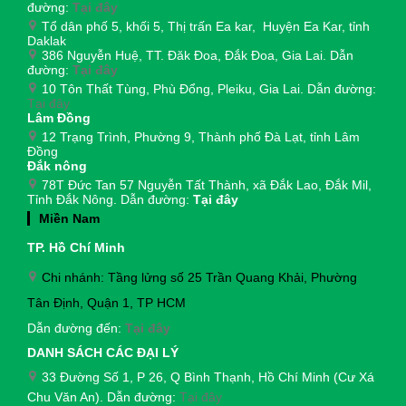
đường:
Tại đây
Tổ dân phố 5, khối 5, Thị trấn Ea kar, Huyện Ea Kar, tỉnh
Daklak
386 Nguyễn Huệ, TT. Đăk Đoa, Đắk Đoa, Gia Lai. Dẫn
đường:
Tại đây
10 Tôn Thất Tùng, Phù Đổng, Pleiku, Gia Lai. Dẫn đường:
Tại đây
Lâm Đồng
12 Trạng Trình, Phường 9, Thành phố Đà Lạt, tỉnh Lâm
Đồng
Đắk nông
78T Đức Tan 57 Nguyễn Tất Thành, xã Đắk Lao, Đắk Mil,
Tỉnh Đắk Nông. Dẫn đường:
Tại đây
Miền Nam
TP. Hồ Chí Minh
Chi nhánh: Tầng lửng số 25 Trần Quang Khải, Phường
Tân Định, Quận 1, TP HCM
Dẫn đường đến:
Tại đây
DANH SÁCH CÁC ĐẠI LÝ
33 Đường Số 1, P 26, Q Bình Thạnh, Hồ Chí Minh (Cư Xá
Chu Văn An). Dẫn đường:
Tại đây