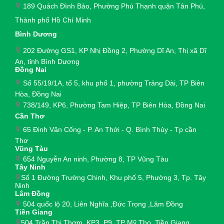
189 Quách Đình Bảo, Phường Phú Thạnh quận Tân Phú,
Thành phố Hồ Chí Minh
Bình Dương
202 Đường GS1, KP Nhị Đồng 2, Phường Dĩ An, Thị xã Dĩ
An, tỉnh Bình Dương
Đồng Nai
Số 55/19/1A, tổ 5, khu phố 1, phường Trảng Dài,
TP Biên
Hòa, Đồng Nai
738/149, KP6, Phường Tam Hiệp, TP Biên Hòa, Đồng Nai
Cần Thơ
65 Đinh Văn Cống - P. An Thới - Q. Bình Thủy - Tp cần
Thơ
Vũng Tàu
654 Nguyễn An ninh, Phường 8, TP Vũng Tàu
Tây Ninh
Số 1 Đường Trường Chinh, Khu phố 5, Phường 3, Tp. Tây
Ninh
Lâm Đồng
504 quốc lộ 20, Liên Nghĩa ,Đức Trọng ,Lâm Đồng
Tiền Giang
504 Trần Thị Thơm, KP3, P9, TP Mỹ Tho, Tiền Giang