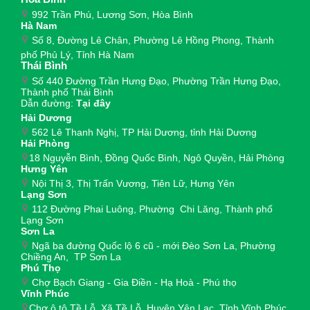
992 Trần Phú, Lương Sơn, Hòa Bình
Hà Nam
Số 8, Đường Lê Chân, Phường Lê Hồng Phong, Thành
phố Phủ Lý, Tỉnh Hà Nam
Thái Bình
Số 440 Đường Trần Hưng Đạo, Phường Trần Hưng Đạo,
Thành phố Thái Bình
Dẫn đường:
Tại đây
Hải Dương
562 Lê Thanh Nghị, TP Hải Dương, tỉnh Hải Dương
Hải Phòng
18 Nguyễn Bình, Đồng Quốc Bình, Ngô Quyền, Hải Phòng
Hưng Yên
Nội Thị 3, Thị Trấn Vương, Tiên Lữ, Hưng Yên
Lạng Sơn
112 Đường Phai Luông, Phường Chi Lăng, Thành phố
Lạng Sơn
Sơn La
Ngã ba đường Quốc lộ 6 cũ - mới Đèo Sơn La, Phường
Chiềng An, TP Sơn La
Phú Thọ
Chợ Bạch Giang - Gia Điền - Hạ Hoà - Phú thọ
Vĩnh Phúc
Chợ ô tô Tề Lỗ, Xã Tề Lỗ, Huyện Yên Lạc, Tỉnh Vĩnh Phúc