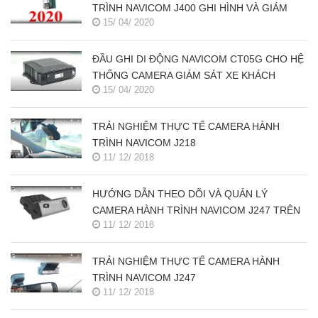
TRÌNH NAVICOM J400 GHI HÌNH VÀ GIÁM
15/ 04/ 2020
SÁT TRỰC TUYẾN ĐỒNG THỜI 2 KÊNH
ĐẦU GHI DI ĐỘNG NAVICOM CT05G CHO HỆ
THỐNG CAMERA GIÁM SÁT XE KHÁCH
15/ 04/ 2020
TRẢI NGHIỆM THỰC TẾ CAMERA HÀNH
TRÌNH NAVICOM J218
11/ 12/ 2018
HƯỚNG DẪN THEO DÕI VÀ QUẢN LÝ
CAMERA HÀNH TRÌNH NAVICOM J247 TRÊN
11/ 12/ 2018
SMART PHONE & MÁY TÍNH
TRẢI NGHIỆM THỰC TẾ CAMERA HÀNH
TRÌNH NAVICOM J247
11/ 12/ 2018