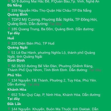
Số 9 đường Mai Hắc Đế, P.Quán Bàu,Tp. Vinh, Nghệ An
Đà Nẵng
159 Nguyễn Hữu Thọ-Quận Hải Châu-TP Đà Nẵng
Quảng Bình
TDP2 Mỹ Cương, Phường Bắc Nghĩa, TP Đồng Hới,
Quảng Bình. Dẫn đường:
Tại đây
185 Quang Trung, Ba Đồn, Quảng Bình. Dẫn đường:
Tại đây
Huế
220 Điện Biên Phủ, TP Huế
Quảng Ngãi
51 Lê Đại Hành, phường Nghĩa Lộ, thành phố Quảng
Ngãi, tỉnh Quảng Ngãi
Bình Định
Số 35/10 đường Bế Văn Đàn, Phường Ghềnh Ráng,
Thành Phố Quy Nhơn, Tỉnh Bình Định. Dẫn đường:
Tại đây
Phú Yên
134 Nguyễn Tất Thành, Phường 2, Tuy Hòa, Phú Yên.
Dẫn đường:
Tại đây
Khánh Hòa
652 Trần Quý Cáp, P, Ninh Hòa, Khánh Hòa. Dẫn đường:
Tại đây
Đắk Lắk
144 Nguyễn Khuyến, Buôn Ma Thuột, tỉnh Daklak. Dẫn