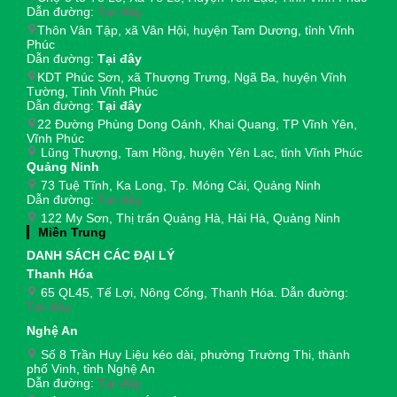
Dẫn đường:
Tại đây
Thôn Vân Tập, xã Vân Hội, huyện Tam Dương, tỉnh Vĩnh
Phúc
Dẫn đường:
Tại đây
KDT Phúc Sơn, xã Thượng Trưng, Ngã Ba, huyện Vĩnh
Tường, Tỉnh Vĩnh Phúc
Dẫn đường:
Tại đây
22 Đường Phùng Dong Oánh, Khai Quang, TP Vĩnh Yên,
Vĩnh Phúc
Lũng Thượng, Tam Hồng, huyện Yên Lạc, tỉnh Vĩnh Phúc
Quảng Ninh
73 Tuệ Tĩnh, Ka Long, Tp. Móng Cái, Quảng Ninh
Dẫn đường:
Tại đây
122 My Sơn, Thị trấn Quảng Hà, Hải Hà, Quảng Ninh
Miền Trung
DANH SÁCH CÁC ĐẠI LÝ
Thanh Hóa
65 QL45, Tế Lợi, Nông Cống, Thanh Hóa. Dẫn đường:
Tại đây
Nghệ An
Số 8 Trần Huy Liệu kéo dài, phường Trường Thi, thành
phố Vinh, tỉnh Nghệ An
Dẫn đường:
Tại đây