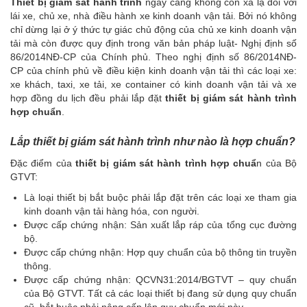
Thiết bị giám sát hành trình
ngày càng không còn xa lạ đối với
lái xe, chủ xe, nhà điều hành xe kinh doanh vận tải. Bởi nó không
chỉ dừng lại ở ý thức tự giác chủ động của chủ xe kinh doanh vận
tải mà còn được quy định trong văn bản pháp luật- Nghị định số
86/2014NĐ-CP của Chính phủ.
Theo nghị định số 86/2014NĐ-
CP của chính phủ về điều kiện kinh doanh vận tải thì các loại xe:
xe khách, taxi, xe tải, xe container có kinh doanh vận tải và xe
hợp đồng du lịch đều phải lắp đặt
thiết bị giám sát hành trình
hợp chuẩn
.
Lắp thiết bị giám sát hành trình như nào là hợp chuẩn?
Đặc điểm của
thiết bị giám sát hành trình hợp chuẩ
n của Bộ
GTVT:
Là loại thiết bị bắt buộc phải lắp đặt trên các loại xe tham gia
kinh doanh vận tải hàng hóa, con người.
Được cấp chứng nhận: Sản xuất lắp ráp của tổng cục đường
bộ.
Được cấp chứng nhận: Hợp quy chuẩn của bộ thông tin truyền
thông.
Được cấp chứng nhận: QCVN31:2014/BGTVT – quy chuẩn
của Bộ GTVT. Tất cả các loại thiết bị đang sử dụng quy chuẩn