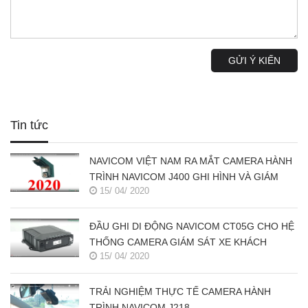
GỬI Ý KIẾN
Tin tức
NAVICOM VIỆT NAM RA MẮT CAMERA HÀNH
TRÌNH NAVICOM J400 GHI HÌNH VÀ GIÁM
15/ 04/ 2020
SÁT TRỰC TUYẾN ĐỒNG THỜI 2 KÊNH
ĐẦU GHI DI ĐỘNG NAVICOM CT05G CHO HỆ
THỐNG CAMERA GIÁM SÁT XE KHÁCH
15/ 04/ 2020
TRẢI NGHIỆM THỰC TẾ CAMERA HÀNH
TRÌNH NAVICOM J218