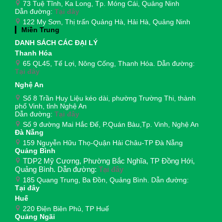
73 Tuệ Tĩnh, Ka Long, Tp. Móng Cái, Quảng Ninh
Dẫn đường:
Tại đây
122 My Sơn, Thị trấn Quảng Hà, Hải Hà, Quảng Ninh
Miền Trung
DANH SÁCH CÁC ĐẠI LÝ
Thanh Hóa
65 QL45, Tế Lợi, Nông Cống, Thanh Hóa. Dẫn đường:
Tại đây
Nghệ An
Số 8 Trần Huy Liệu kéo dài, phường Trường Thi, thành
phố Vinh, tỉnh Nghệ An
Dẫn đường:
Tại đây
Số 9 đường Mai Hắc Đế, P.Quán Bàu,Tp. Vinh, Nghệ An
Đà Nẵng
159 Nguyễn Hữu Thọ-Quận Hải Châu-TP Đà Nẵng
Quảng Bình
TDP2 Mỹ Cương, Phường Bắc Nghĩa, TP Đồng Hới,
Quảng Bình. Dẫn đường:
Tại đây
185 Quang Trung, Ba Đồn, Quảng Bình. Dẫn đường:
Tại đây
Huế
220 Điện Biên Phủ, TP Huế
Quảng Ngãi