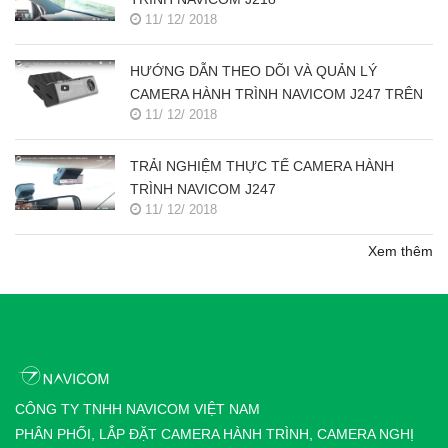
11/ 12/ 2018
HƯỚNG DẪN THEO DÕI VÀ QUẢN LÝ
CAMERA HÀNH TRÌNH NAVICOM J247 TRÊN
11/ 12/ 2018
SMART PHONE & MÁY TÍNH
TRẢI NGHIỆM THỰC TẾ CAMERA HÀNH
TRÌNH NAVICOM J247
11/ 12/ 2018
Xem thêm
CÔNG TY TNHH NAVICOM VIỆT NAM
PHÂN PHỐI, LẮP ĐẶT CAMERA HÀNH TRÌNH, CAMERA NGHỊ