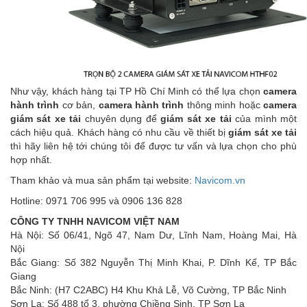
Như vậy, khách hàng tại TP Hồ Chí Minh có thể lựa chọn
camera
hành trình
cơ bản,
camera hành trình
thông minh hoặc
camera
giám sát xe tải
chuyên dụng để
giám sát xe tải
của mình một
cách hiệu quả. Khách hàng có nhu cầu về thiết bị
giám sát xe tải
thì hãy liên hệ tới chúng tôi để được tư vấn và lựa chọn cho phù
hợp nhất.
Tham khảo và mua sản phẩm tại website:
Navicom.vn
Hotline: 0971 706 995 và 0906 136 828
CÔNG TY TNHH NAVICOM VIỆT NAM
Hà Nội: Số 06/41, Ngõ 47, Nam Dư, Lĩnh Nam, Hoàng Mai, Hà
Nội
Bắc Giang: Số 382 Nguyễn Thị Minh Khai, P. Dĩnh Kế, TP Bắc
Giang
Bắc Ninh: (H7 C2ABC) H4 Khu Khả Lễ, Võ Cường, TP Bắc Ninh
Sơn La: Số 488 tổ 3, phường Chiềng Sinh, TP Sơn La