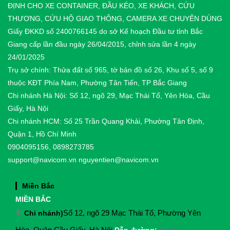
ĐỊNH CHO XE CONTAINER, ĐẦU KÉO, XE KHÁCH, CỨU
THƯƠNG, CỨU HỘ GIAO THÔNG, CAMERA XE CHUYÊN DÙNG
Giấy ĐKKD số 2400766145 do sở Kế hoạch Đầu tư tỉnh Bắc
Giang cấp lần đầu ngày 26/04/2015, chỉnh sửa lần 4 ngày
24/01/2025
Trụ sở chính: Thửa đất số 965, tờ bản đồ số 26, Khu số 5, số 9
thuộc KĐT Phía Nam, Phường Tân Tiến, TP Bắc Giang
Chi nhánh Hà Nội: Số 12, ngõ 29, Mạc Thái Tổ, Yên Hòa, Cầu
Giấy, Hà Nội
Chi nhánh HCM: Số 25 Trần Quang Khải, Phường Tân Định,
Quận 1, Hồ Chí Minh
0904095156, 0898273785
support@navicom.vn
nguyentien@navicom.vn
Miền Bắc
MIỀN BẮC
(
Chi nhánh)
Số 12, ngõ 29 Mạc Thái Tổ, Phường Yên
Hòa, Quận Cầu Giấy, Hà Nội
.
Dẫn đường:
Tại đây