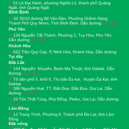
51 Lê Đại Hành, phường Nghĩa Lộ, thành phố Quảng
Ngãi, tỉnh Quảng Ngãi
Bình Định
Số 35/10 đường Bế Văn Đàn, Phường Ghềnh Ráng,
Thành Phố Quy Nhơn, Tỉnh Bình Định. Dẫn đường:
Tại đây
Phú Yên
134 Nguyễn Tất Thành, Phường 2, Tuy Hòa, Phú Yên.
Dẫn đường:
Tại đây
Khánh Hòa
652 Trần Quý Cáp, P, Ninh Hòa, Khánh Hòa. Dẫn đường:
Tại đây
Đắk Lắk
144 Nguyễn Khuyến, Buôn Ma Thuột, tỉnh Daklak. Dẫn
đường:
Tại đây
Tổ dân phố 5, khối 5, Thị trấn Ea kar, Huyện Ea Kar, tỉnh
Daklak
386 Nguyễn Huệ, TT. Đăk Đoa, Đắk Đoa, Gia Lai. Dẫn
đường:
Tại đây
10 Tôn Thất Tùng, Phù Đổng, Pleiku, Gia Lai. Dẫn đường:
Tại đây
Lâm Đồng
12 Trạng Trình, Phường 9, Thành phố Đà Lạt, tỉnh Lâm
Đồng
Đắk nông