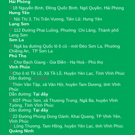
Hải Phòng
18 Nguyễn Bình, Đồng Quốc Bình, Ngô Quyền, Hải Phòng
Hưng Yên
Nội Thị 3, Thị Trấn Vương, Tiên Lữ, Hưng Yên
Lạng Sơn
112 Đường Phai Luông, Phường Chi Lăng, Thành phố
Lạng Sơn
Sơn La
Ngã ba đường Quốc lộ 6 cũ - mới Đèo Sơn La, Phường
Chiềng An, TP Sơn La
Phú Thọ
Chợ Bạch Giang - Gia Điền - Hạ Hoà - Phú thọ
Vĩnh Phúc
Chợ ô tô Tề Lỗ, Xã Tề Lỗ, Huyện Yên Lạc, Tỉnh Vĩnh Phúc
Dẫn đường:
Tại đây
Thôn Vân Tập, xã Vân Hội, huyện Tam Dương, tỉnh Vĩnh
Phúc
Dẫn đường:
Tại đây
KDT Phúc Sơn, xã Thượng Trưng, Ngã Ba, huyện Vĩnh
Tường, Tỉnh Vĩnh Phúc
Dẫn đường:
Tại đây
22 Đường Phùng Dong Oánh, Khai Quang, TP Vĩnh Yên,
Vĩnh Phúc
Lũng Thượng, Tam Hồng, huyện Yên Lạc, tỉnh Vĩnh Phúc
Quảng Ninh