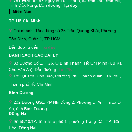
78T Đức Tan 57 Nguyễn Tất Thành, xã Đắk Lao, Đắk Mil,
Tỉnh Đắk Nông. Dẫn đường:
Tại đây
Miền Nam
TP. Hồ Chí Minh
Chi nhánh: Tầng lửng số 25 Trần Quang Khải, Phường
Tân Định, Quận 1, TP HCM
Dẫn đường đến:
Tại đây
DANH SÁCH CÁC ĐẠI LÝ
33 Đường Số 1, P 26, Q Bình Thạnh, Hồ Chí Minh (Cư Xá
Chu Văn An). Dẫn đường:
Tại đây
189 Quách Đình Bảo, Phường Phú Thạnh quận Tân Phú,
Thành phố Hồ Chí Minh
Bình Dương
202 Đường GS1, KP Nhị Đồng 2, Phường Dĩ An, Thị xã Dĩ
An, tỉnh Bình Dương
Đồng Nai
Số 55/19/1A, tổ 5, khu phố 1, phường Trảng Dài,
TP Biên
Hòa, Đồng Nai