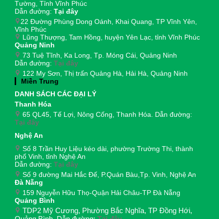
Tường, Tỉnh Vĩnh Phúc
Dẫn đường:
Tại đây
22 Đường Phùng Dong Oánh, Khai Quang, TP Vĩnh Yên,
Vĩnh Phúc
Lũng Thượng, Tam Hồng, huyện Yên Lạc, tỉnh Vĩnh Phúc
Quảng Ninh
73 Tuệ Tĩnh, Ka Long, Tp. Móng Cái, Quảng Ninh
Dẫn đường:
Tại đây
122 My Sơn, Thị trấn Quảng Hà, Hải Hà, Quảng Ninh
Miền Trung
DANH SÁCH CÁC ĐẠI LÝ
Thanh Hóa
65 QL45, Tế Lợi, Nông Cống, Thanh Hóa. Dẫn đường:
Tại đây
Nghệ An
Số 8 Trần Huy Liệu kéo dài, phường Trường Thi, thành
phố Vinh, tỉnh Nghệ An
Dẫn đường:
Tại đây
Số 9 đường Mai Hắc Đế, P.Quán Bàu,Tp. Vinh, Nghệ An
Đà Nẵng
159 Nguyễn Hữu Thọ-Quận Hải Châu-TP Đà Nẵng
Quảng Bình
TDP2 Mỹ Cương, Phường Bắc Nghĩa, TP Đồng Hới,