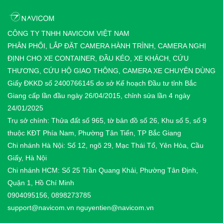
CÔNG TY TNHH NAVICOM VIỆT NAM
PHÂN PHỐI, LẮP ĐẶT CAMERA HÀNH TRÌNH, CAMERA NGHỊ
ĐỊNH CHO XE CONTAINER, ĐẦU KÉO, XE KHÁCH, CỨU
THƯƠNG, CỨU HỘ GIAO THÔNG, CAMERA XE CHUYÊN DÙNG
Giấy ĐKKD số 2400766145 do sở Kế hoạch Đầu tư tỉnh Bắc
Giang cấp lần đầu ngày 26/04/2015, chỉnh sửa lần 4 ngày
24/01/2025
Trụ sở chính: Thửa đất số 965, tờ bản đồ số 26, Khu số 5, số 9
thuộc KĐT Phía Nam, Phường Tân Tiến, TP Bắc Giang
Chi nhánh Hà Nội: Số 12, ngõ 29, Mạc Thái Tổ, Yên Hòa, Cầu
Giấy, Hà Nội
Chi nhánh HCM: Số 25 Trần Quang Khải, Phường Tân Định,
Quận 1, Hồ Chí Minh
0904095156, 0898273785
support@navicom.vn
nguyentien@navicom.vn