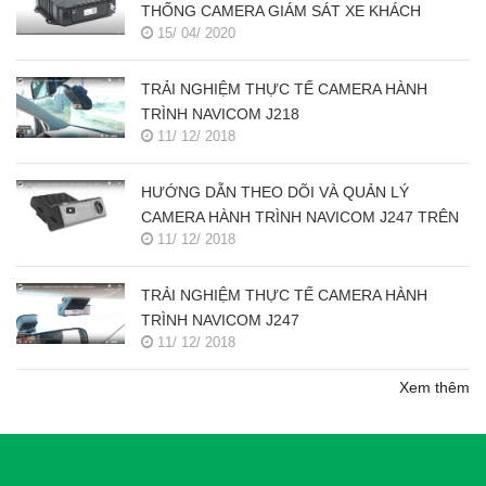
THỐNG CAMERA GIÁM SÁT XE KHÁCH
15/ 04/ 2020
TRẢI NGHIỆM THỰC TẾ CAMERA HÀNH
TRÌNH NAVICOM J218
11/ 12/ 2018
HƯỚNG DẪN THEO DÕI VÀ QUẢN LÝ
CAMERA HÀNH TRÌNH NAVICOM J247 TRÊN
11/ 12/ 2018
SMART PHONE & MÁY TÍNH
TRẢI NGHIỆM THỰC TẾ CAMERA HÀNH
TRÌNH NAVICOM J247
11/ 12/ 2018
Xem thêm