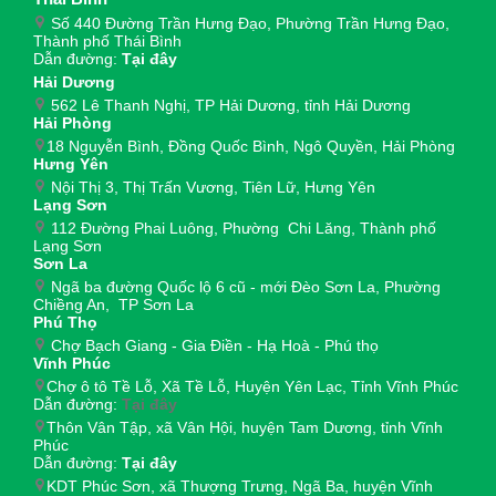
Số 440 Đường Trần Hưng Đạo, Phường Trần Hưng Đạo,
Thành phố Thái Bình
Dẫn đường:
Tại đây
Hải Dương
562 Lê Thanh Nghị, TP Hải Dương, tỉnh Hải Dương
Hải Phòng
18 Nguyễn Bình, Đồng Quốc Bình, Ngô Quyền, Hải Phòng
Hưng Yên
Nội Thị 3, Thị Trấn Vương, Tiên Lữ, Hưng Yên
Lạng Sơn
112 Đường Phai Luông, Phường Chi Lăng, Thành phố
Lạng Sơn
Sơn La
Ngã ba đường Quốc lộ 6 cũ - mới Đèo Sơn La, Phường
Chiềng An, TP Sơn La
Phú Thọ
Chợ Bạch Giang - Gia Điền - Hạ Hoà - Phú thọ
Vĩnh Phúc
Chợ ô tô Tề Lỗ, Xã Tề Lỗ, Huyện Yên Lạc, Tỉnh Vĩnh Phúc
Dẫn đường:
Tại đây
Thôn Vân Tập, xã Vân Hội, huyện Tam Dương, tỉnh Vĩnh
Phúc
Dẫn đường:
Tại đây
KDT Phúc Sơn, xã Thượng Trưng, Ngã Ba, huyện Vĩnh