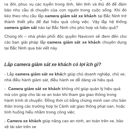
ra đời, phục vụ các tuyến trong tỉnh, liên tỉnh và thủ đô để đảm
bảo nhu cầu di chuyển của con người trong cuộc sống. Khi đó
kéo theo nhu cầu lắp
camera giám sát xe khách
tại Bắc Ninh trở
thành thiết yếu để đạt hiệu quả công việc. Vậy lắp hệ thống
camera giám sát
nào tại Bắc Ninh cho phù hợp và hiệu quả?
Chúng tôi – nhà phân phối độc quyền Navicom sẽ đem đến cho
các bạn giải pháp lắp
camera giám sát xe khách
chuyên dụng
tại Bắc Ninh qua bài viết này.
Lắp camera giám sát xe khách có lợi ích gì?
- Lắp
camera giám sát xe khá
ch giúp chủ doanh nghiệp, chủ xe,
nhà điều hành giám sát, điều hành xe dễ dàng và hiệu quả
-
Camera giám sát xe khách
không chỉ giúp quản lý hiệu quả
mà còn giúp cho lái xe an toàn khi tham gia giao thông trong
hành trình di chuyển. Đồng thời có bằng chứng minh oan cho bản
thân trong các trường hợp bị Cảnh sát giao thông phạt oan, hoặc
tình huống hiểu nhầm trong công việc.
-
Camera xe khách
giúp nâng cao an ninh, an toàn trên xe, bảo
vệ tài sản trên xe