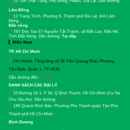
10 Tôn Thất Tùng, Phù Đổng, Pleiku, Gia Lai. Dẫn đường:
Tại đây
Lâm Đồng
12 Trạng Trình, Phường 9, Thành phố Đà Lạt, tỉnh Lâm
Đồng
Đắk nông
78T Đức Tan 57 Nguyễn Tất Thành, xã Đắk Lao, Đắk Mil,
Tỉnh Đắk Nông. Dẫn đường:
Tại đây
Miền Nam
TP. Hồ Chí Minh
Chi nhánh: Tầng lửng số 25 Trần Quang Khải, Phường
Tân Định, Quận 1, TP HCM
Dẫn đường đến:
Tại đây
DANH SÁCH CÁC ĐẠI LÝ
33 Đường Số 1, P 26, Q Bình Thạnh, Hồ Chí Minh (Cư Xá
Chu Văn An). Dẫn đường:
Tại đây
189 Quách Đình Bảo, Phường Phú Thạnh quận Tân Phú,
Thành phố Hồ Chí Minh
Bình Dương