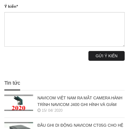
Ý kiến*
GỬI Ý KIẾN
Tin tức
NAVICOM VIỆT NAM RA MẮT CAMERA HÀNH
TRÌNH NAVICOM J400 GHI HÌNH VÀ GIÁM
15/ 04/ 2020
SÁT TRỰC TUYẾN ĐỒNG THỜI 2 KÊNH
ĐẦU GHI DI ĐỘNG NAVICOM CT05G CHO HỆ