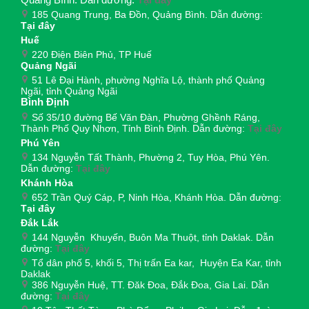
Quảng Bình. Dẫn đường:
Tại đây
185 Quang Trung, Ba Đồn, Quảng Bình. Dẫn đường:
Tại đây
Huế
220 Điện Biên Phủ, TP Huế
Quảng Ngãi
51 Lê Đại Hành, phường Nghĩa Lộ, thành phố Quảng
Ngãi, tỉnh Quảng Ngãi
Bình Định
Số 35/10 đường Bế Văn Đàn, Phường Ghềnh Ráng,
Thành Phố Quy Nhơn, Tỉnh Bình Định. Dẫn đường:
Tại đây
Phú Yên
134 Nguyễn Tất Thành, Phường 2, Tuy Hòa, Phú Yên.
Dẫn đường:
Tại đây
Khánh Hòa
652 Trần Quý Cáp, P, Ninh Hòa, Khánh Hòa. Dẫn đường:
Tại đây
Đắk Lắk
144 Nguyễn Khuyến, Buôn Ma Thuột, tỉnh Daklak. Dẫn
đường:
Tại đây
Tổ dân phố 5, khối 5, Thị trấn Ea kar, Huyện Ea Kar, tỉnh
Daklak
386 Nguyễn Huệ, TT. Đăk Đoa, Đắk Đoa, Gia Lai. Dẫn
đường:
Tại đây