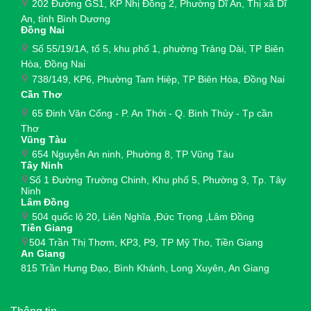
202 Đường GS1, KP Nhị Đồng 2, Phường Dĩ An, Thị xã Dĩ
An, tỉnh Bình Dương
Đồng Nai
Số 55/19/1A, tổ 5, khu phố 1, phường Trảng Dài,
TP Biên
Hòa, Đồng Nai
738/149, KP6, Phường Tam Hiệp, TP Biên Hòa, Đồng Nai
Cần Thơ
65 Đinh Văn Cống - P. An Thới - Q. Bình Thủy - Tp cần
Thơ
Vũng Tàu
654 Nguyễn An ninh, Phường 8, TP Vũng Tàu
Tây Ninh
Số 1 Đường Trường Chinh, Khu phố 5, Phường 3, Tp. Tây
Ninh
Lâm Đồng
504 quốc lộ 20, Liên Nghĩa ,Đức Trọng ,Lâm Đồng
Tiền Giang
504 Trần Thị Thơm, KP3, P9, TP Mỹ Tho, Tiền Giang
An Giang
815 Trần Hưng Đạo, Bình Khánh, Long Xuyên, An Giang