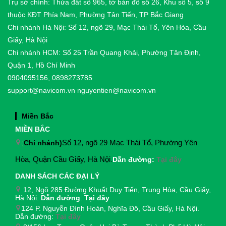
Trụ sở chính: Thửa đất số 965, tờ bản đồ số 26, Khu số 5, số 9
thuộc KĐT Phía Nam, Phường Tân Tiến, TP Bắc Giang
Chi nhánh Hà Nội: Số 12, ngõ 29, Mạc Thái Tổ, Yên Hòa, Cầu
Giấy, Hà Nội
Chi nhánh HCM: Số 25 Trần Quang Khải, Phường Tân Định,
Quận 1, Hồ Chí Minh
0904095156, 0898273785
support@navicom.vn
nguyentien@navicom.vn
Miền Bắc
MIỀN BẮC
(
Chi nhánh)
Số 12, ngõ 29 Mạc Thái Tổ, Phường Yên
Hòa, Quận Cầu Giấy, Hà Nội
.
Dẫn đường:
Tại đây
DANH SÁCH CÁC ĐẠI LÝ
12, Ngõ 285 Đường Khuất Duy Tiến, Trung Hòa, Cầu Giấy,
Hà Nội.
Dẫn đường
:
Tại đây
124 P. Nguyễn Đình Hoàn, Nghĩa Đô, Cầu Giấy, Hà Nội.
Dẫn đường:
Tại đây