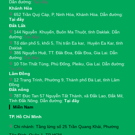
Dẫn đường:
Tại đây
Khánh Hòa
652 Trần Quý Cáp, P, Ninh Hòa, Khánh Hòa. Dẫn đường:
Tại đây
Đắk Lắk
144 Nguyễn Khuyến, Buôn Ma Thuột, tỉnh Daklak. Dẫn
đường:
Tại đây
Tổ dân phố 5, khối 5, Thị trấn Ea kar, Huyện Ea Kar, tỉnh
Daklak
386 Nguyễn Huệ, TT. Đăk Đoa, Đắk Đoa, Gia Lai. Dẫn
đường:
Tại đây
10 Tôn Thất Tùng, Phù Đổng, Pleiku, Gia Lai. Dẫn đường:
Tại đây
Lâm Đồng
12 Trạng Trình, Phường 9, Thành phố Đà Lạt, tỉnh Lâm
Đồng
Đắk nông
78T Đức Tan 57 Nguyễn Tất Thành, xã Đắk Lao, Đắk Mil,
Tỉnh Đắk Nông. Dẫn đường:
Tại đây
Miền Nam
TP. Hồ Chí Minh
Chi nhánh: Tầng lửng số 25 Trần Quang Khải, Phường
Tân Định, Quận 1, TP HCM