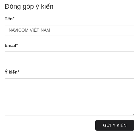
Đóng góp ý kiến
Tên*
Email*
Ý kiến*
GỬI Ý KIẾN