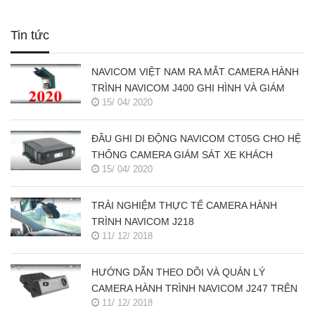
Tin tức
NAVICOM VIỆT NAM RA MẮT CAMERA HÀNH
TRÌNH NAVICOM J400 GHI HÌNH VÀ GIÁM
15/ 04/ 2020
SÁT TRỰC TUYẾN ĐỒNG THỜI 2 KÊNH
ĐẦU GHI DI ĐỘNG NAVICOM CT05G CHO HỆ
THỐNG CAMERA GIÁM SÁT XE KHÁCH
15/ 04/ 2020
TRẢI NGHIỆM THỰC TẾ CAMERA HÀNH
TRÌNH NAVICOM J218
11/ 12/ 2018
HƯỚNG DẪN THEO DÕI VÀ QUẢN LÝ
CAMERA HÀNH TRÌNH NAVICOM J247 TRÊN
11/ 12/ 2018
SMART PHONE & MÁY TÍNH