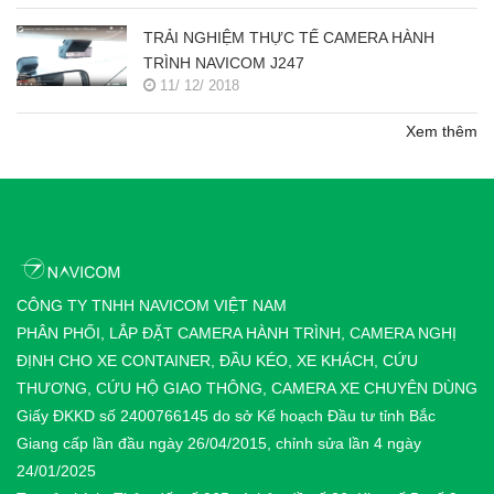
TRẢI NGHIỆM THỰC TẾ CAMERA HÀNH
TRÌNH NAVICOM J247
11/ 12/ 2018
Xem thêm
CÔNG TY TNHH NAVICOM VIỆT NAM
PHÂN PHỐI, LẮP ĐẶT CAMERA HÀNH TRÌNH, CAMERA NGHỊ
ĐỊNH CHO XE CONTAINER, ĐẦU KÉO, XE KHÁCH, CỨU
THƯƠNG, CỨU HỘ GIAO THÔNG, CAMERA XE CHUYÊN DÙNG
Giấy ĐKKD số 2400766145 do sở Kế hoạch Đầu tư tỉnh Bắc
Giang cấp lần đầu ngày 26/04/2015, chỉnh sửa lần 4 ngày
24/01/2025