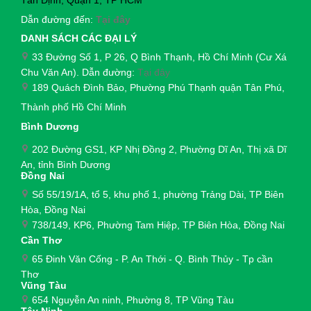
Dẫn đường đến:
Tại đây
DANH SÁCH CÁC ĐẠI LÝ
33 Đường Số 1, P 26, Q Bình Thạnh, Hồ Chí Minh (Cư Xá
Chu Văn An). Dẫn đường:
Tại đây
189 Quách Đình Bảo, Phường Phú Thạnh quận Tân Phú,
Thành phố Hồ Chí Minh
Bình Dương
202 Đường GS1, KP Nhị Đồng 2, Phường Dĩ An, Thị xã Dĩ
An, tỉnh Bình Dương
Đồng Nai
Số 55/19/1A, tổ 5, khu phố 1, phường Trảng Dài,
TP Biên
Hòa, Đồng Nai
738/149, KP6, Phường Tam Hiệp, TP Biên Hòa, Đồng Nai
Cần Thơ
65 Đinh Văn Cống - P. An Thới - Q. Bình Thủy - Tp cần
Thơ
Vũng Tàu
654 Nguyễn An ninh, Phường 8, TP Vũng Tàu
Tây Ninh