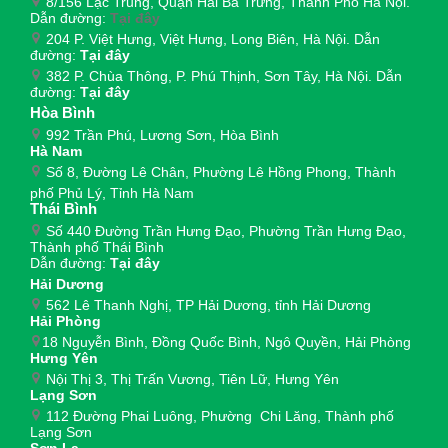
8/156 Lạc Trung, Quận Hai Bà Trưng, Thành Phố Hà Nội.
Dẫn đường:
Tại đây
204 P. Việt Hưng, Việt Hưng, Long Biên, Hà Nội. Dẫn
đường:
Tại đây
382 P. Chùa Thông, P. Phú Thịnh, Sơn Tây, Hà Nội. Dẫn
đường:
Tại đây
Hòa Bình
992 Trần Phú, Lương Sơn, Hòa Bình
Hà Nam
Số 8, Đường Lê Chân, Phường Lê Hồng Phong, Thành
phố Phủ Lý, Tỉnh Hà Nam
Thái Bình
Số 440 Đường Trần Hưng Đạo, Phường Trần Hưng Đạo,
Thành phố Thái Bình
Dẫn đường:
Tại đây
Hải Dương
562 Lê Thanh Nghị, TP Hải Dương, tỉnh Hải Dương
Hải Phòng
18 Nguyễn Bình, Đồng Quốc Bình, Ngô Quyền, Hải Phòng
Hưng Yên
Nội Thị 3, Thị Trấn Vương, Tiên Lữ, Hưng Yên
Lạng Sơn
112 Đường Phai Luông, Phường Chi Lăng, Thành phố
Lạng Sơn
Sơn La