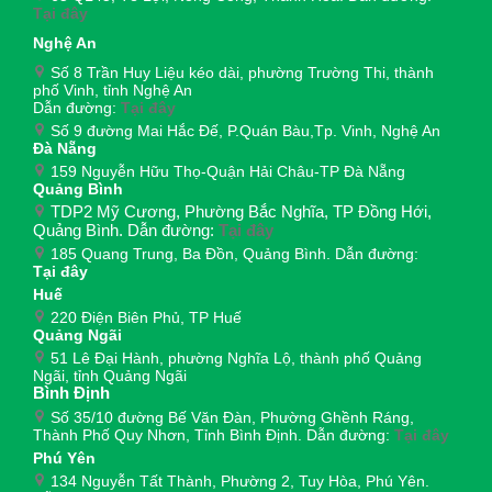
Tại đây
Nghệ An
Số 8 Trần Huy Liệu kéo dài, phường Trường Thi, thành
phố Vinh, tỉnh Nghệ An
Dẫn đường:
Tại đây
Số 9 đường Mai Hắc Đế, P.Quán Bàu,Tp. Vinh, Nghệ An
Đà Nẵng
159 Nguyễn Hữu Thọ-Quận Hải Châu-TP Đà Nẵng
Quảng Bình
TDP2 Mỹ Cương, Phường Bắc Nghĩa, TP Đồng Hới,
Quảng Bình. Dẫn đường:
Tại đây
185 Quang Trung, Ba Đồn, Quảng Bình. Dẫn đường:
Tại đây
Huế
220 Điện Biên Phủ, TP Huế
Quảng Ngãi
51 Lê Đại Hành, phường Nghĩa Lộ, thành phố Quảng
Ngãi, tỉnh Quảng Ngãi
Bình Định
Số 35/10 đường Bế Văn Đàn, Phường Ghềnh Ráng,
Thành Phố Quy Nhơn, Tỉnh Bình Định. Dẫn đường:
Tại đây
Phú Yên
134 Nguyễn Tất Thành, Phường 2, Tuy Hòa, Phú Yên.