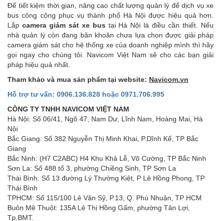
Để tiết kiệm thời gian, nâng cao chất lượng quản lý để dịch vụ xe
bus công cộng phục vụ thành phố Hà Nội được hiệu quả hơn.
Lắp
camera giám sát xe bus
tại Hà Nội là điều cần thiết. Nếu
nhà quản lý còn đang băn khoăn chưa lựa chọn được giải pháp
camera giám sát cho hệ thống xe của doanh nghiệp mình thì hãy
gọi ngay cho chúng tôi. Navicom Việt Nam sẽ cho các bạn giải
pháp hiệu quả nhất.
Tham khảo và mua sản phẩm tại website:
Navicom.vn
Hỗ trợ tư vấn:
0906.136.828 hoặc 0971.706.995
CÔNG TY TNHH NAVICOM VIỆT NAM
Hà Nội: Số 06/41, Ngõ 47, Nam Dư, Lĩnh Nam, Hoàng Mai, Hà
Nội
Bắc Giang: Số 382 Nguyễn Thị Minh Khai, P.Dĩnh Kế, TP Bắc
Giang
Bắc Ninh: (H7 C2ABC) H4 Khu Khả Lễ, Võ Cường, TP Bắc Ninh
Sơn La: Số 488 tổ 3, phường Chiềng Sinh, TP Sơn La
Thái Bình: Số 13 đường Lý Thường Kiệt, P Lê Hồng Phong, TP
Thái Bình
TPHCM: Số 115/100 Lê Văn Sỹ, P.13, Q. Phú Nhuận, TP HCM
Buôn Mê Thuột: 135A Lê Thị Hồng Gấm, phường Tân Lợi,
Tp.BMT.