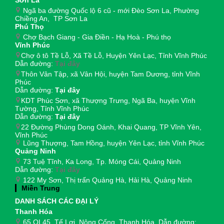
Ngã ba đường Quốc lộ 6 cũ - mới Đèo Sơn La, Phường
Chiềng An, TP Sơn La
Phú Thọ
Chợ Bạch Giang - Gia Điền - Hạ Hoà - Phú thọ
Vĩnh Phúc
Chợ ô tô Tề Lỗ, Xã Tề Lỗ, Huyện Yên Lạc, Tỉnh Vĩnh Phúc
Dẫn đường:
Tại đây
Thôn Vân Tập, xã Vân Hội, huyện Tam Dương, tỉnh Vĩnh
Phúc
Dẫn đường:
Tại đây
KDT Phúc Sơn, xã Thượng Trưng, Ngã Ba, huyện Vĩnh
Tường, Tỉnh Vĩnh Phúc
Dẫn đường:
Tại đây
22 Đường Phùng Dong Oánh, Khai Quang, TP Vĩnh Yên,
Vĩnh Phúc
Lũng Thượng, Tam Hồng, huyện Yên Lạc, tỉnh Vĩnh Phúc
Quảng Ninh
73 Tuệ Tĩnh, Ka Long, Tp. Móng Cái, Quảng Ninh
Dẫn đường:
Tại đây
122 My Sơn, Thị trấn Quảng Hà, Hải Hà, Quảng Ninh
Miền Trung
DANH SÁCH CÁC ĐẠI LÝ
Thanh Hóa
65 QL45, Tế Lợi, Nông Cống, Thanh Hóa. Dẫn đường: