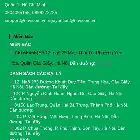
Quận 1, Hồ Chí Minh
0904095156, 0898273785
support@navicom.vn
nguyentien@navicom.vn
Miền Bắc
MIỀN BẮC
(
Chi nhánh)
Số 12, ngõ 29 Mạc Thái Tổ, Phường Yên
Hòa, Quận Cầu Giấy, Hà Nội
.
Dẫn đường:
Tại đây
DANH SÁCH CÁC ĐẠI LÝ
12, Ngõ 285 Đường Khuất Duy Tiến, Trung Hòa, Cầu Giấy,
Hà Nội.
Dẫn đường
:
Tại đây
124 P. Nguyễn Đình Hoàn, Nghĩa Đô, Cầu Giấy, Hà Nội.
Dẫn đường:
Tại đây
8/156 Lạc Trung, Quận Hai Bà Trưng, Thành Phố Hà Nội.
Dẫn đường:
Tại đây
204 P. Việt Hưng, Việt Hưng, Long Biên, Hà Nội. Dẫn
đường:
Tại đây
382 P. Chùa Thông, P. Phú Thịnh, Sơn Tây, Hà Nội. Dẫn
đường:
Tại đây
Hòa Bình