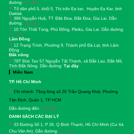
đường:
Tại đây
Tổ dân phố 5, khối 5, Thị trấn Ea kar, Huyện Ea Kar, tỉnh
Daklak
386 Nguyễn Huệ, TT. Đăk Đoa, Đắk Đoa, Gia Lai. Dẫn
đường:
Tại đây
10 Tôn Thất Tùng, Phù Đổng, Pleiku, Gia Lai. Dẫn đường:
Tại đây
Lâm Đồng
12 Trạng Trình, Phường 9, Thành phố Đà Lạt, tỉnh Lâm
Đồng
Đắk nông
78T Đức Tan 57 Nguyễn Tất Thành, xã Đắk Lao, Đắk Mil,
Tỉnh Đắk Nông. Dẫn đường:
Tại đây
Miền Nam
TP. Hồ Chí Minh
Chi nhánh: Tầng lửng số 25 Trần Quang Khải, Phường
Tân Định, Quận 1, TP HCM
Dẫn đường đến:
Tại đây
DANH SÁCH CÁC ĐẠI LÝ
33 Đường Số 1, P 26, Q Bình Thạnh, Hồ Chí Minh (Cư Xá
Chu Văn An). Dẫn đường:
Tại đây