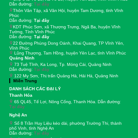
Dẫn đường:
Tại đây
Thôn Vân Tập, xã Vân Hội, huyện Tam Dương, tỉnh Vĩnh
Phúc
Dẫn đường:
Tại đây
KDT Phúc Sơn, xã Thượng Trưng, Ngã Ba, huyện Vĩnh
Tường, Tỉnh Vĩnh Phúc
Dẫn đường:
Tại đây
22 Đường Phùng Dong Oánh, Khai Quang, TP Vĩnh Yên,
Vĩnh Phúc
Lũng Thượng, Tam Hồng, huyện Yên Lạc, tỉnh Vĩnh Phúc
Quảng Ninh
73 Tuệ Tĩnh, Ka Long, Tp. Móng Cái, Quảng Ninh
Dẫn đường:
Tại đây
122 My Sơn, Thị trấn Quảng Hà, Hải Hà, Quảng Ninh
Miền Trung
DANH SÁCH CÁC ĐẠI LÝ
Thanh Hóa
65 QL45, Tế Lợi, Nông Cống, Thanh Hóa. Dẫn đường:
Tại đây
Nghệ An
Số 8 Trần Huy Liệu kéo dài, phường Trường Thi, thành
phố Vinh, tỉnh Nghệ An
Dẫn đường:
Tại đây