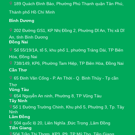
189 Quách Đình Bảo, Phường Phú Thạnh quận Tân Phú,
Thành phố Hồ Chí Minh
Bình Dương
202 Đường GS1, KP Nhị Đồng 2, Phường Dĩ An, Thị xã Dĩ
An, tỉnh Bình Dương
Đồng Nai
Số 55/19/1A, tổ 5, khu phố 1, phường Trảng Dài,
TP Biên
Hòa, Đồng Nai
738/149, KP6, Phường Tam Hiệp, TP Biên Hòa, Đồng Nai
Cần Thơ
65 Đinh Văn Cống - P. An Thới - Q. Bình Thủy - Tp cần
Thơ
Vũng Tàu
654 Nguyễn An ninh, Phường 8, TP Vũng Tàu
Tây Ninh
Số 1 Đường Trường Chinh, Khu phố 5, Phường 3, Tp. Tây
Ninh
Lâm Đồng
504 quốc lộ 20, Liên Nghĩa ,Đức Trọng ,Lâm Đồng
Tiền Giang
504 Trần Thị Thơm, KP3, P9, TP Mỹ Tho, Tiền Giang