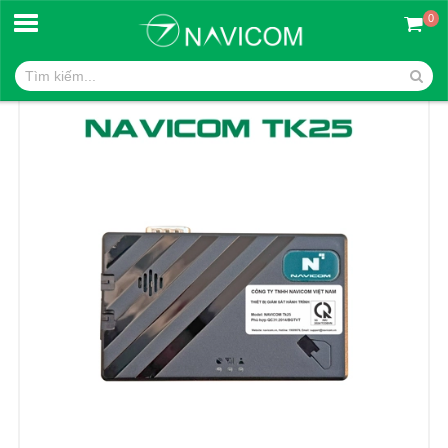
0
Trang chủ
Định vị hợp chuẩn NAVICOM TK25