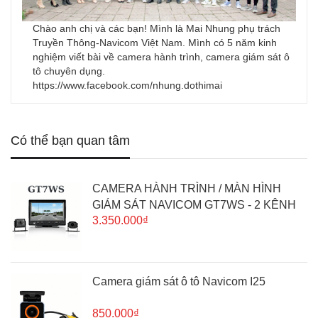
Chào anh chị và các bạn! Mình là Mai Nhung phụ trách
Truyền Thông-Navicom Việt Nam. Mình có 5 năm kinh
nghiệm viết bài về camera hành trình, camera giám sát ô
tô chuyên dụng.
https://www.facebook.com/nhung.dothimai
Có thể bạn quan tâm
CAMERA HÀNH TRÌNH / MÀN HÌNH
GIÁM SÁT NAVICOM GT7WS - 2 KÊNH
3.350.000₫
2K, TÍCH HỢP WIFI & GPS
Camera giám sát ô tô Navicom I25
850.000₫