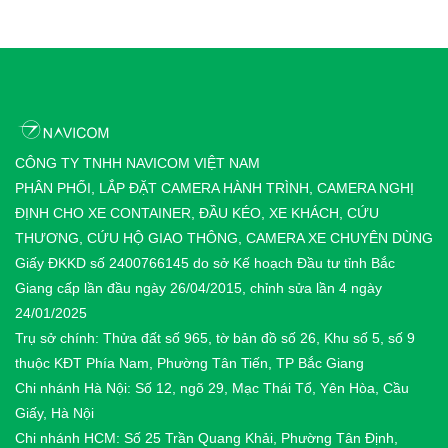
CÔNG TY TNHH NAVICOM VIỆT NAM
PHÂN PHỐI, LẮP ĐẶT CAMERA HÀNH TRÌNH, CAMERA NGHỊ
ĐỊNH CHO XE CONTAINER, ĐẦU KÉO, XE KHÁCH, CỨU
THƯƠNG, CỨU HỘ GIAO THÔNG, CAMERA XE CHUYÊN DÙNG
Giấy ĐKKD số 2400766145 do sở Kế hoạch Đầu tư tỉnh Bắc
Giang cấp lần đầu ngày 26/04/2015, chỉnh sửa lần 4 ngày
24/01/2025
Trụ sở chính: Thửa đất số 965, tờ bản đồ số 26, Khu số 5, số 9
thuộc KĐT Phía Nam, Phường Tân Tiến, TP Bắc Giang
Chi nhánh Hà Nội: Số 12, ngõ 29, Mạc Thái Tổ, Yên Hòa, Cầu
Giấy, Hà Nội
Chi nhánh HCM: Số 25 Trần Quang Khải, Phường Tân Định,