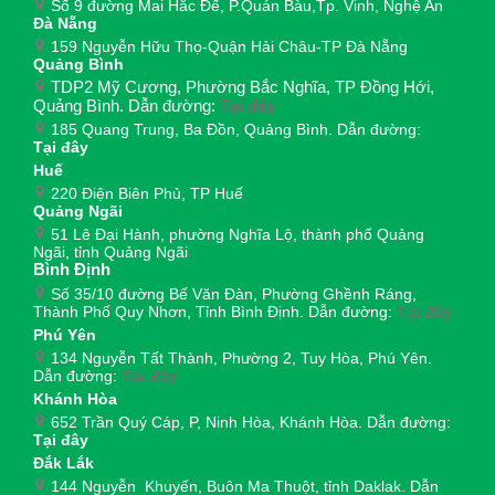
Số 9 đường Mai Hắc Đế, P.Quán Bàu,Tp. Vinh, Nghệ An
Đà Nẵng
159 Nguyễn Hữu Thọ-Quận Hải Châu-TP Đà Nẵng
Quảng Bình
TDP2 Mỹ Cương, Phường Bắc Nghĩa, TP Đồng Hới,
Quảng Bình. Dẫn đường:
Tại đây
185 Quang Trung, Ba Đồn, Quảng Bình. Dẫn đường:
Tại đây
Huế
220 Điện Biên Phủ, TP Huế
Quảng Ngãi
51 Lê Đại Hành, phường Nghĩa Lộ, thành phố Quảng
Ngãi, tỉnh Quảng Ngãi
Bình Định
Số 35/10 đường Bế Văn Đàn, Phường Ghềnh Ráng,
Thành Phố Quy Nhơn, Tỉnh Bình Định. Dẫn đường:
Tại đây
Phú Yên
134 Nguyễn Tất Thành, Phường 2, Tuy Hòa, Phú Yên.
Dẫn đường:
Tại đây
Khánh Hòa
652 Trần Quý Cáp, P, Ninh Hòa, Khánh Hòa. Dẫn đường:
Tại đây
Đắk Lắk
144 Nguyễn Khuyến, Buôn Ma Thuột, tỉnh Daklak. Dẫn