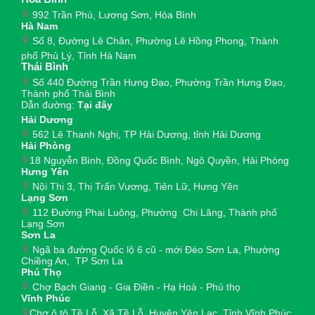
992 Trần Phú, Lương Sơn, Hòa Bình
Hà Nam
Số 8, Đường Lê Chân, Phường Lê Hồng Phong, Thành
phố Phủ Lý, Tỉnh Hà Nam
Thái Bình
Số 440 Đường Trần Hưng Đạo, Phường Trần Hưng Đạo,
Thành phố Thái Bình
Dẫn đường:
Tại đây
Hải Dương
562 Lê Thanh Nghị, TP Hải Dương, tỉnh Hải Dương
Hải Phòng
18 Nguyễn Bình, Đồng Quốc Bình, Ngô Quyền, Hải Phòng
Hưng Yên
Nội Thị 3, Thị Trấn Vương, Tiên Lữ, Hưng Yên
Lạng Sơn
112 Đường Phai Luông, Phường Chi Lăng, Thành phố
Lạng Sơn
Sơn La
Ngã ba đường Quốc lộ 6 cũ - mới Đèo Sơn La, Phường
Chiềng An, TP Sơn La
Phú Thọ
Chợ Bạch Giang - Gia Điền - Hạ Hoà - Phú thọ
Vĩnh Phúc
Chợ ô tô Tề Lỗ, Xã Tề Lỗ, Huyện Yên Lạc, Tỉnh Vĩnh Phúc