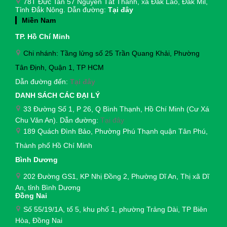
78T Đức Tan 57 Nguyễn Tất Thành, xã Đắk Lao, Đắk Mil,
Tỉnh Đắk Nông. Dẫn đường:
Tại đây
Miền Nam
TP. Hồ Chí Minh
Chi nhánh: Tầng lửng số 25 Trần Quang Khải, Phường
Tân Định, Quận 1, TP HCM
Dẫn đường đến:
Tại đây
DANH SÁCH CÁC ĐẠI LÝ
33 Đường Số 1, P 26, Q Bình Thạnh, Hồ Chí Minh (Cư Xá
Chu Văn An). Dẫn đường:
Tại đây
189 Quách Đình Bảo, Phường Phú Thạnh quận Tân Phú,
Thành phố Hồ Chí Minh
Bình Dương
202 Đường GS1, KP Nhị Đồng 2, Phường Dĩ An, Thị xã Dĩ
An, tỉnh Bình Dương
Đồng Nai
Số 55/19/1A, tổ 5, khu phố 1, phường Trảng Dài,
TP Biên
Hòa, Đồng Nai