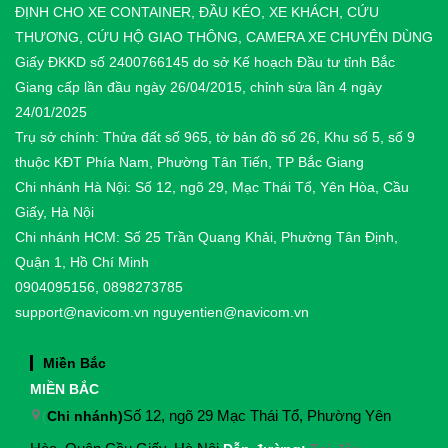
ĐỊNH CHO XE CONTAINER, ĐẦU KÉO, XE KHÁCH, CỨU
THƯƠNG, CỨU HỘ GIAO THÔNG, CAMERA XE CHUYÊN DÙNG
Giấy ĐKKD số 2400766145 do sở Kế hoạch Đầu tư tỉnh Bắc
Giang cấp lần đầu ngày 26/04/2015, chỉnh sửa lần 4 ngày
24/01/2025
Trụ sở chính: Thửa đất số 965, tờ bản đồ số 26, Khu số 5, số 9
thuộc KĐT Phía Nam, Phường Tân Tiến, TP Bắc Giang
Chi nhánh Hà Nội: Số 12, ngõ 29, Mạc Thái Tổ, Yên Hòa, Cầu
Giấy, Hà Nội
Chi nhánh HCM: Số 25 Trần Quang Khải, Phường Tân Định,
Quận 1, Hồ Chí Minh
0904095156, 0898273785
support@navicom.vn
nguyentien@navicom.vn
Miền Bắc
MIỀN BẮC
(
Chi nhánh)
Số 12, ngõ 29 Mạc Thái Tổ, Phường Yên