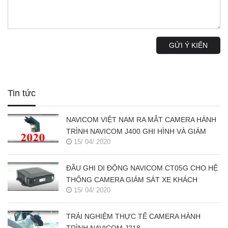
GỬI Ý KIẾN
Tin tức
NAVICOM VIỆT NAM RA MẮT CAMERA HÀNH
TRÌNH NAVICOM J400 GHI HÌNH VÀ GIÁM
15/ 04/ 2020
SÁT TRỰC TUYẾN ĐỒNG THỜI 2 KÊNH
ĐẦU GHI DI ĐỘNG NAVICOM CT05G CHO HỆ
THỐNG CAMERA GIÁM SÁT XE KHÁCH
15/ 04/ 2020
TRẢI NGHIỆM THỰC TẾ CAMERA HÀNH