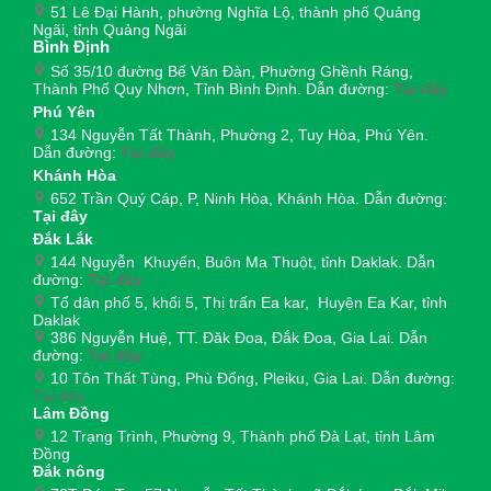
51 Lê Đại Hành, phường Nghĩa Lộ, thành phố Quảng
Ngãi, tỉnh Quảng Ngãi
Bình Định
Số 35/10 đường Bế Văn Đàn, Phường Ghềnh Ráng,
Thành Phố Quy Nhơn, Tỉnh Bình Định. Dẫn đường:
Tại đây
Phú Yên
134 Nguyễn Tất Thành, Phường 2, Tuy Hòa, Phú Yên.
Dẫn đường:
Tại đây
Khánh Hòa
652 Trần Quý Cáp, P, Ninh Hòa, Khánh Hòa. Dẫn đường:
Tại đây
Đắk Lắk
144 Nguyễn Khuyến, Buôn Ma Thuột, tỉnh Daklak. Dẫn
đường:
Tại đây
Tổ dân phố 5, khối 5, Thị trấn Ea kar, Huyện Ea Kar, tỉnh
Daklak
386 Nguyễn Huệ, TT. Đăk Đoa, Đắk Đoa, Gia Lai. Dẫn
đường:
Tại đây
10 Tôn Thất Tùng, Phù Đổng, Pleiku, Gia Lai. Dẫn đường:
Tại đây
Lâm Đồng
12 Trạng Trình, Phường 9, Thành phố Đà Lạt, tỉnh Lâm
Đồng
Đắk nông