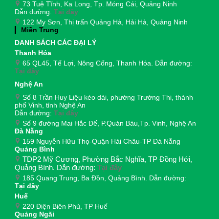
73 Tuệ Tĩnh, Ka Long, Tp. Móng Cái, Quảng Ninh
Dẫn đường:
Tại đây
122 My Sơn, Thị trấn Quảng Hà, Hải Hà, Quảng Ninh
Miền Trung
DANH SÁCH CÁC ĐẠI LÝ
Thanh Hóa
65 QL45, Tế Lợi, Nông Cống, Thanh Hóa. Dẫn đường:
Tại đây
Nghệ An
Số 8 Trần Huy Liệu kéo dài, phường Trường Thi, thành
phố Vinh, tỉnh Nghệ An
Dẫn đường:
Tại đây
Số 9 đường Mai Hắc Đế, P.Quán Bàu,Tp. Vinh, Nghệ An
Đà Nẵng
159 Nguyễn Hữu Thọ-Quận Hải Châu-TP Đà Nẵng
Quảng Bình
TDP2 Mỹ Cương, Phường Bắc Nghĩa, TP Đồng Hới,
Quảng Bình. Dẫn đường:
Tại đây
185 Quang Trung, Ba Đồn, Quảng Bình. Dẫn đường:
Tại đây
Huế
220 Điện Biên Phủ, TP Huế
Quảng Ngãi