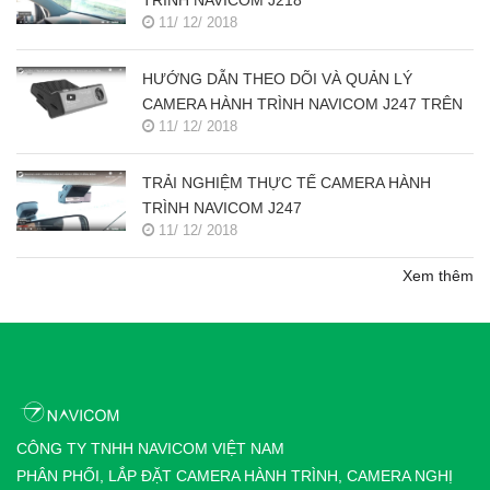
TRÌNH NAVICOM J218
11/ 12/ 2018
HƯỚNG DẪN THEO DÕI VÀ QUẢN LÝ
CAMERA HÀNH TRÌNH NAVICOM J247 TRÊN
11/ 12/ 2018
SMART PHONE & MÁY TÍNH
TRẢI NGHIỆM THỰC TẾ CAMERA HÀNH
TRÌNH NAVICOM J247
11/ 12/ 2018
Xem thêm
CÔNG TY TNHH NAVICOM VIỆT NAM
PHÂN PHỐI, LẮP ĐẶT CAMERA HÀNH TRÌNH, CAMERA NGHỊ