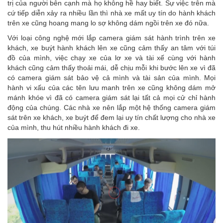
trị của người bên cạnh mà họ không hề hay biết. Sự việc trên mà
cứ tiếp diễn xảy ra nhiều lần thì nhà xe mất uy tín do hành khách
trên xe cũng hoang mang lo sợ không dám ngồi trên xe đó nữa.
Với loại công nghệ mới lắp camera giám sát hành trình trên xe
khách, xe buýt hành khách lên xe cũng cảm thấy an tâm với túi
đồ của mình, việc chạy xe của lơ xe và tài xế cùng với hành
khách cũng cảm thấy thoải mái, dễ chịu mỗi khi bước lên xe vì đã
có camera giám sát bảo vệ cả mình và tài sản của mình. Mọi
hành vi xấu của các tên lưu manh trên xe cũng không dám mở
mánh khóe vì đã có camera giám sát lại tất cả mọi cử chỉ hành
động của chúng. Các nhà xe nên lắp một hệ thống camera giám
sát trên xe khách, xe buýt để đem lại uy tín chất lượng cho nhà xe
của mình, thu hút nhiều hành khách đi xe.