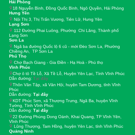
Hải Phòng
18 Nguyễn Bình, Đồng Quốc Bình, Ngô Quyền, Hải Phòng
Hưng Yên
Nội Thị 3, Thị Trấn Vương, Tiên Lữ, Hưng Yên
Lạng Sơn
112 Đường Phai Luông, Phường Chi Lăng, Thành phố
Lạng Sơn
Sơn La
Ngã ba đường Quốc lộ 6 cũ - mới Đèo Sơn La, Phường
Chiềng An, TP Sơn La
Phú Thọ
Chợ Bạch Giang - Gia Điền - Hạ Hoà - Phú thọ
Vĩnh Phúc
Chợ ô tô Tề Lỗ, Xã Tề Lỗ, Huyện Yên Lạc, Tỉnh Vĩnh Phúc
Dẫn đường:
Tại đây
Thôn Vân Tập, xã Vân Hội, huyện Tam Dương, tỉnh Vĩnh
Phúc
Dẫn đường:
Tại đây
KDT Phúc Sơn, xã Thượng Trưng, Ngã Ba, huyện Vĩnh
Tường, Tỉnh Vĩnh Phúc
Dẫn đường:
Tại đây
22 Đường Phùng Dong Oánh, Khai Quang, TP Vĩnh Yên,
Vĩnh Phúc
Lũng Thượng, Tam Hồng, huyện Yên Lạc, tỉnh Vĩnh Phúc
Quảng Ninh