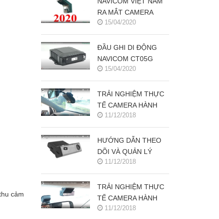
NAVICOM VIỆT NAM
RA MẮT CAMERA
15/04/2020
HÀNH TRÌNH
NAVICOM J400 GHI
HÌNH VÀ GIÁM SÁT
ĐẦU GHI DI ĐỘNG
TRỰC TUYẾN ĐỒNG
NAVICOM CT05G
THỜI 2 KÊNH
15/04/2020
CHO HỆ THỐNG
CAMERA GIÁM SÁT
XE KHÁCH
TRẢI NGHIỆM THỰC
TẾ CAMERA HÀNH
11/12/2018
TRÌNH NAVICOM J218
HƯỚNG DẪN THEO
DÕI VÀ QUẢN LÝ
11/12/2018
CAMERA HÀNH
TRÌNH NAVICOM J247
TRÊN SMART PHONE
TRẢI NGHIỆM THỰC
 thu cảm
& MÁY TÍNH
TẾ CAMERA HÀNH
11/12/2018
TRÌNH NAVICOM J247