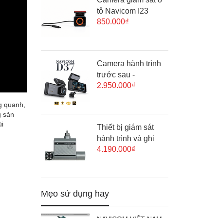
tô Navicom I23
850.000₫
Camera hành trình
trước sau -
2.950.000₫
NAVICOM D37, màn
cảm ứng thông
ng quanh,
minh, 4K Ultra HD
g sản
ùi
Thiết bị giám sát
hành trình và ghi
4.190.000₫
nhận hình ảnh
người lái xe
Navicom X5
Mẹo sử dụng hay