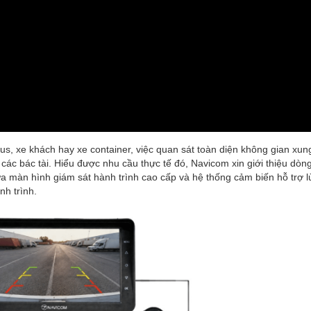
 bus, xe khách hay xe container, việc quan sát toàn diện không gian xu
ới các bác tài. Hiểu được nhu cầu thực tế đó, Navicom xin giới thiệu dòn
màn hình giám sát hành trình cao cấp và hệ thống cảm biến hỗ trợ l
nh trình.