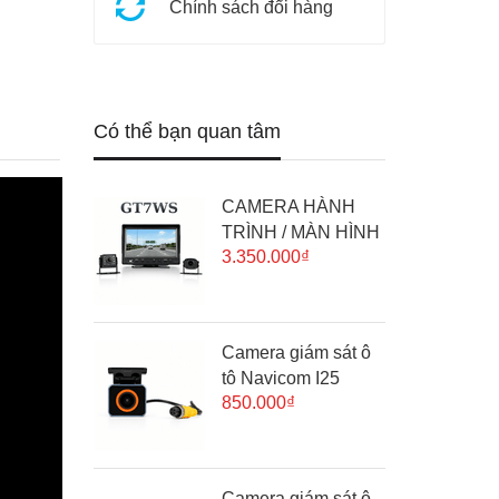
Chính sách đổi hàng
Có thể bạn quan tâm
CAMERA HÀNH
TRÌNH / MÀN HÌNH
3.350.000₫
GIÁM SÁT
NAVICOM GT7WS -
2 KÊNH 2K, TÍCH
HỢP WIFI & GPS
Camera giám sát ô
tô Navicom I25
850.000₫
Camera giám sát ô