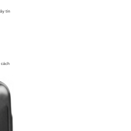
ây tín
t cách