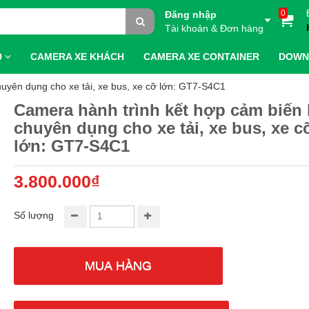
0
Đăng nhập
Tài khoản & Đơn hàng
0
CAMERA XE KHÁCH
CAMERA XE CONTAINER
DOWN
huyên dụng cho xe tải, xe bus, xe cỡ lớn: GT7-S4C1
Camera hành trình kết hợp cảm biến 
chuyên dụng cho xe tải, xe bus, xe c
lớn: GT7-S4C1
3.800.000₫
Số lượng
MUA HÀNG